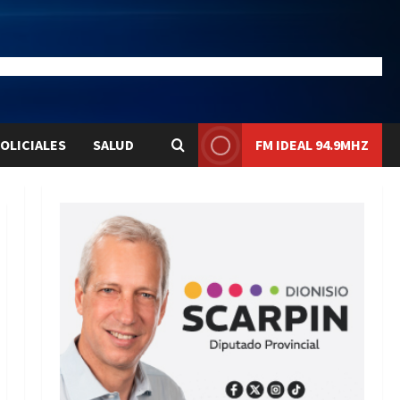
28.1
Liqui:
$1580.7
OLICIALES
SALUD
FM IDEAL 94.9MHZ