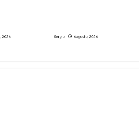
necesitó más de
Reconquista dio el primer paso
 cubrir la Canasta
para elaborar un plan de
ntaria en
contingencia ante el fenómeno
de El Niño
, 2026
Sergio
6 agosto, 2026