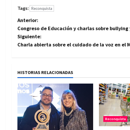
Tags:
Reconquista
N
Anterior:
Congreso de Educación y charlas sobre bullying 
a
Siguiente:
v
Charla abierta sobre el cuidado de la voz en el
e
g
HISTORIAS RELACIONADAS
a
c
i
ó
Reconquista