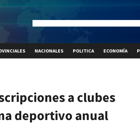
Dólar Oficial:
$1520
Dólar Blue:
$1525
Dólar MEP:
$15
OVINCIALES
NACIONALES
POLITICA
ECONOMÍA
P
scripciones a clubes
ma deportivo anual