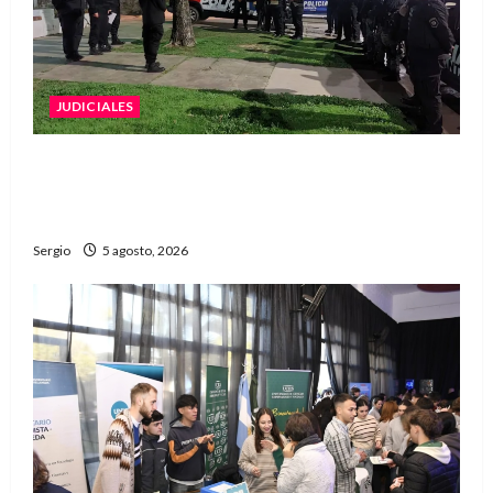
JUDICIALES
La Justicia rechazó la prisión preventiva y
liberó a dos acusados por disparos en
Avellaneda
Sergio
5 agosto, 2026