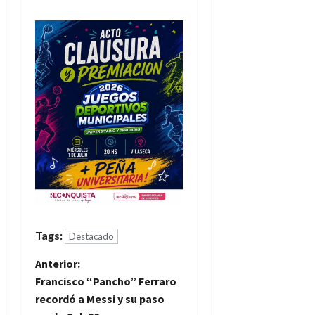
Tags:
Destacado
N
Anterior:
Francisco “Pancho” Ferraro
a
recordó a Messi y su paso