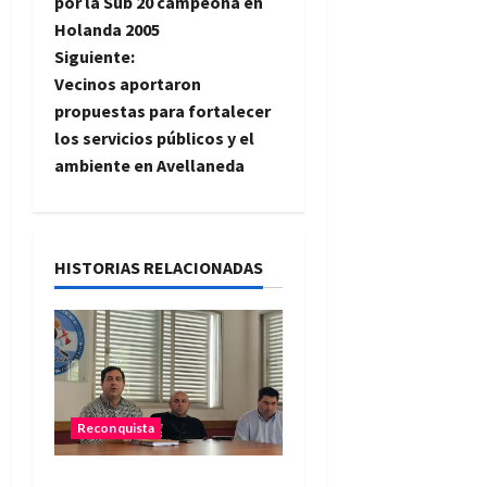
por la Sub 20 campeona en
v
Holanda 2005
e
Siguiente:
Vecinos aportaron
g
propuestas para fortalecer
los servicios públicos y el
a
ambiente en Avellaneda
c
i
HISTORIAS RELACIONADAS
ó
n
d
e
Reconquista
e
El Municipio promueve un