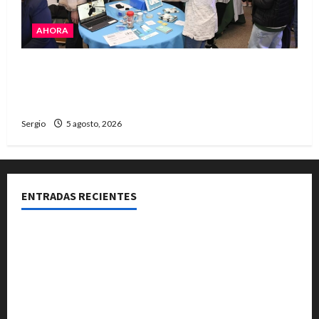
AHORA
La JOPP convocó a jóvenes para conocer
carreras, oficios y propuestas educativas
regionales
Sergio
5 agosto, 2026
ENTRADAS RECIENTES
La Expo Rural de Reconquista prepara su edición
número 90 con más de 420 stands confirmados
La EFA La Sarita celebra sus 50 años de historia con un
libro y un gran encuentro comunitario regional