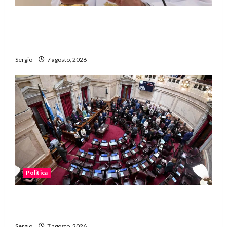
San Cayetano: el Padre Walter Veníca pidió
unidad, trabajo y creatividad frente a las
dificultades
Sergio
7 agosto, 2026
Politica
El Senado aprobó la ley de inviolabilidad de la
propiedad privada y pasa a Diputados
Sergio
7 agosto, 2026