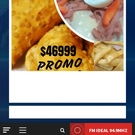
Dólar Oficial:
$1520
Dólar Blue:
$1525
Dólar MEP:
$1528.1
Liqui:
$1580.7
FM IDEAL 94.9MHZ
Menú