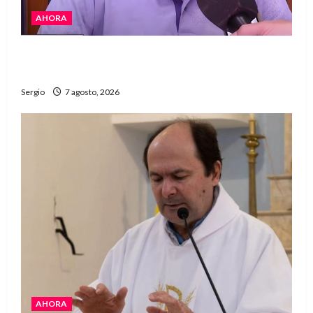
AHORA
Héctor Cusit: La realidad es insoslayable
“Estamos muy lejos de este Gobierno”
Sergio
7 agosto, 2026
AHORA