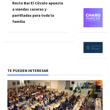
Resto Bar El Círculo apuesta
a
a viandas caseras y
parrilladas para toda la
v
familia
e
g
a
c
i
TE PUEDEN INTERESAR
ó
n
d