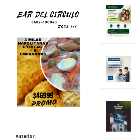
N
Anterior: