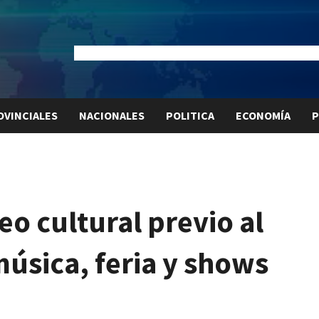
Dólar Oficial:
$1520
Dólar Blue:
$1530
Dólar MEP:
$15
OVINCIALES
NACIONALES
POLITICA
ECONOMÍA
P
o cultural previo al
música, feria y shows