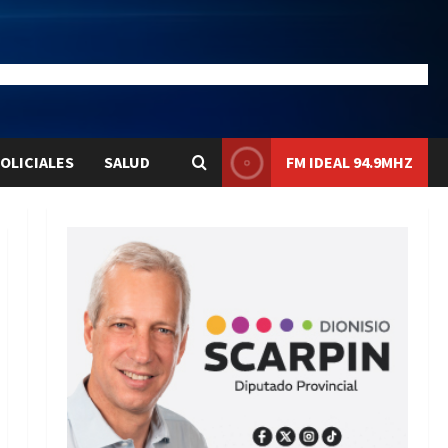
20.4
Liqui:
$1577.3
OLICIALES
SALUD
FM IDEAL 94.9MHZ