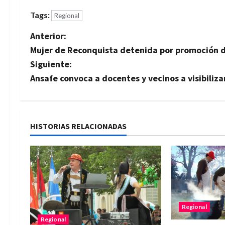
Tags:
Regional
N
Anterior:
Mujer de Reconquista detenida por promoción d
a
Siguiente:
v
Ansafe convoca a docentes y vecinos a visibiliz
e
g
HISTORIAS RELACIONADAS
a
c
i
ó
Regional
Regional