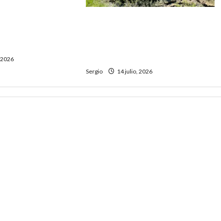
 Suiza de Romang
Vera estrenó el desagüe de
no realizará la
calle Belgrano que permitirá
habrá actividades
mejorar la respuesta ante
inundaciones
, 2026
Sergio
14 julio, 2026