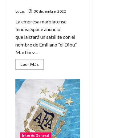
Martínez
Lucas
30 diciembre, 2022
La empresa marplatense
Innova Space anunció
que lanzará un satélite con el
nombre de Emiliano “el Dibu”
Martínez...
Leer
Leer Más
más
acerca
de
Un
satélite
argentino
llevará
el
nombre
del
Dibu
Martínez
Interés General