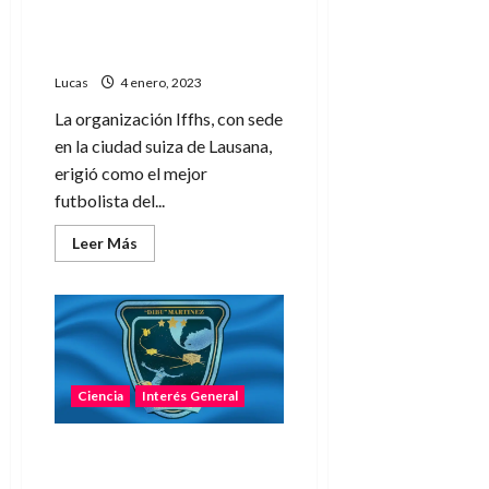
Lionel Messi fue elegido
como el mejor futbolista de
2022
Lucas
4 enero, 2023
La organización Iffhs, con sede
en la ciudad suiza de Lausana,
erigió como el mejor
futbolista del...
Leer
Leer Más
más
acerca
de
Lionel
Messi
fue
elegido
como
el
mejor
Ciencia
Interés General
futbolista
de
2022
Un satélite argentino
llevará el nombre del Dibu