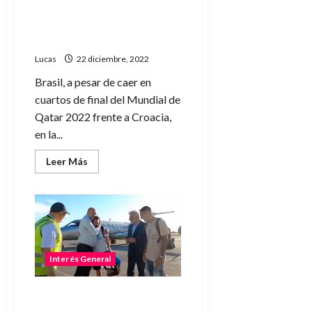
Argentina
mundo pero no lidera el
responden
dejen
ranking FIFA: la insólita
de
explicación
llorar
Lucas
22 diciembre, 2022
Brasil, a pesar de caer en
cuartos de final del Mundial de
Qatar 2022 frente a Croacia,
en la...
Leer
Leer Más
más
acerca
de
Argentina
fue
campeón
del
mundo
pero
no
Interés General
lidera
el
ranking
Perotti recibió a Messi y Di
FIFA:
la
María en Rosario