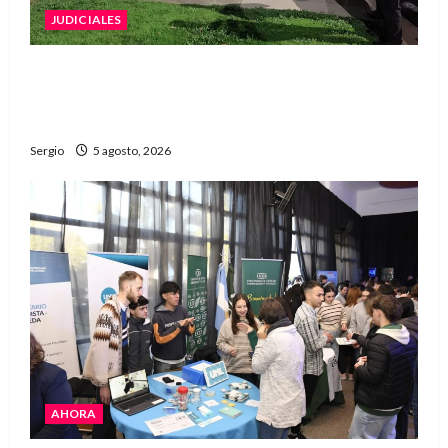
JUDICIALES
La Justicia rechazó la prisión preventiva y
liberó a dos acusados por disparos en
Avellaneda
Sergio
5 agosto, 2026
AHORA