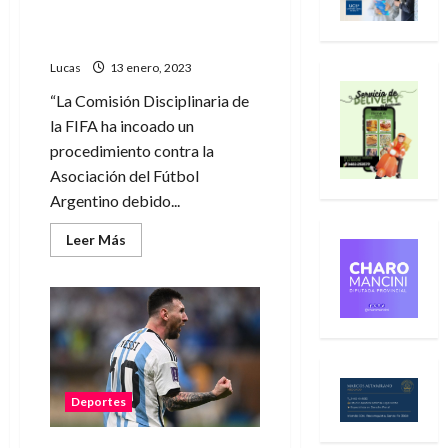
el
“conducta ofensiva” de
mural
más
jugadores
grande
del
Lucas
13 enero, 2023
mundo
“La Comisión Disciplinaria de
la FIFA ha incoado un
procedimiento contra la
Asociación del Fútbol
Argentino debido...
Leer
Leer Más
más
acerca
de
FIFA
abrió
informe
disciplinario
contra
AFA
por
“conducta
Deportes
ofensiva”
de
jugadores