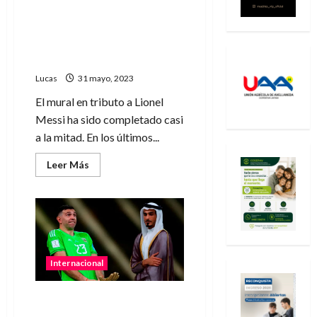
“La tercera“ ya se deja ver
en las manos de Messi en el
mural más grande del
mundo
Lucas
31 mayo, 2023
El mural en tributo a Lionel
Messi ha sido completado casi
a la mitad. En los últimos...
Leer
Leer Más
más
acerca
de
“La
tercera“
ya
se
deja
ver
en
Internacional
las
manos
de
FIFA abrió informe
Messi
en
disciplinario contra AFA por