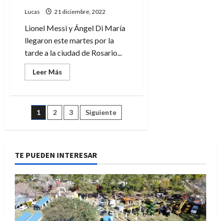
insólita
explicación
Lucas
21 diciembre, 2022
Lionel Messi y Ángel Di María
llegaron este martes por la
tarde a la ciudad de Rosario...
Leer
Leer Más
más
acerca
de
Perotti
recibió
Paginación
1
2
3
Siguiente
a
Messi
y
de
Di
María
en
entradas
TE PUEDEN INTERESAR
Rosario