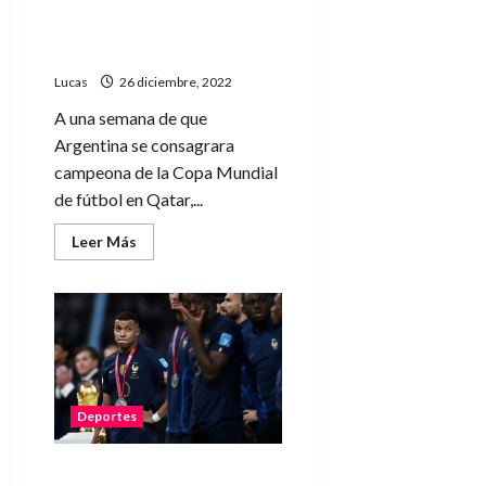
mini
comienza la venta de la
museo
camiseta de Argentina con
las 3 estrellas
Lucas
26 diciembre, 2022
A una semana de que
Argentina se consagrara
campeona de la Copa Mundial
de fútbol en Qatar,...
Leer
Leer Más
más
acerca
de
Furor
por
la
Selección:
hoy
comienza
la
venta
Deportes
de
la
camiseta
de
En Francia piden volver a
Argentina