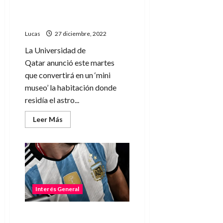
Messi en Qatar se convertirá
en un mini museo
Lucas
27 diciembre, 2022
La Universidad de
Qatar anunció este martes
que convertirá en un ‘mini
museo’ la habitación donde
residía el astro...
Leer
Leer Más
más
acerca
de
La
habitación
de
Lionel
Messi
en
Qatar
Interés General
se
convertirá
en
Furor por la Selección: hoy
un