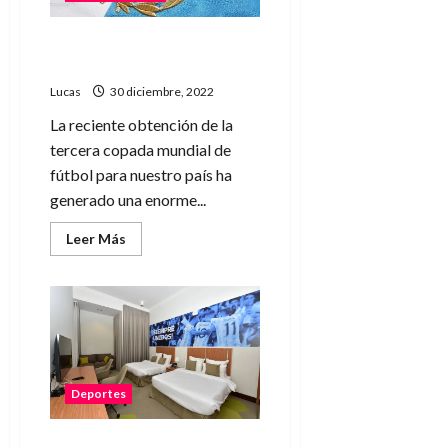
Los pibes de Malvinas que
jamás olvidaré
Lucas
30 diciembre, 2022
La reciente obtención de la
tercera copada mundial de
fútbol para nuestro país ha
generado una enorme...
Leer
Leer Más
más
acerca
de
Los
pibes
de
Malvinas
que
jamás
olvidaré
Deportes
La habitación de Lionel