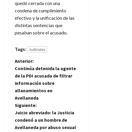
quedó cerrada con una
condena de cumplimiento
efectivo y la unificación de las
distintas sentencias que
pesaban sobre el acusado.
Tags:
Judiciales
N
Anterior:
Continúa detenida la agente
a
de la PDI acusada de filtrar
información sobre
v
allanamientos en
e
Avellaneda
Siguiente:
g
Juicio abreviado: la Justicia
condenó a un hombre de
a
Avellaneda por abuso sexual