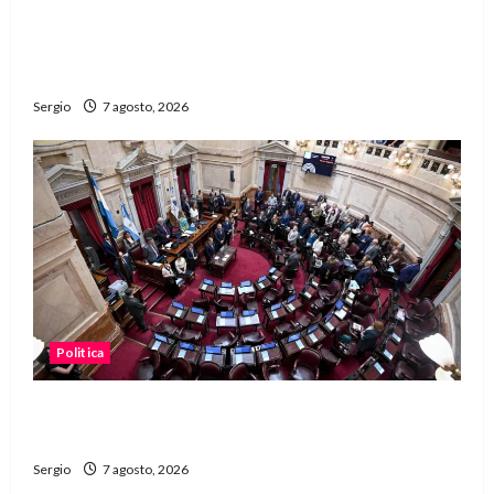
San Cayetano: el Padre Walter Veníca pidió
unidad, trabajo y creatividad frente a las
dificultades
Sergio
7 agosto, 2026
Politica
El Senado aprobó la ley de inviolabilidad de la
propiedad privada y pasa a Diputados
Sergio
7 agosto, 2026