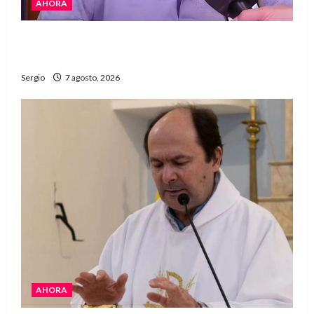
AHORA
Héctor Cusit: La realidad es insoslayable
“Estamos muy lejos de este Gobierno”
Sergio
7 agosto, 2026
AHORA