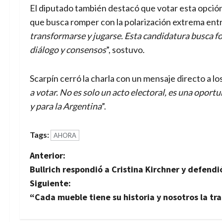
El diputado también destacó que votar esta opci
que busca romper con la polarización extrema entre
transformarse y jugarse. Esta candidatura busca fo
diálogo y consensos
”, sostuvo.
Scarpín cerró la charla con un mensaje directo a lo
a votar. No es solo un acto electoral, es una oport
y para la Argentina
”.
Tags:
AHORA
N
Anterior:
Bullrich respondió a Cristina Kirchner y defendi
a
Siguiente:
v
“Cada mueble tiene su historia y nosotros la tr
e