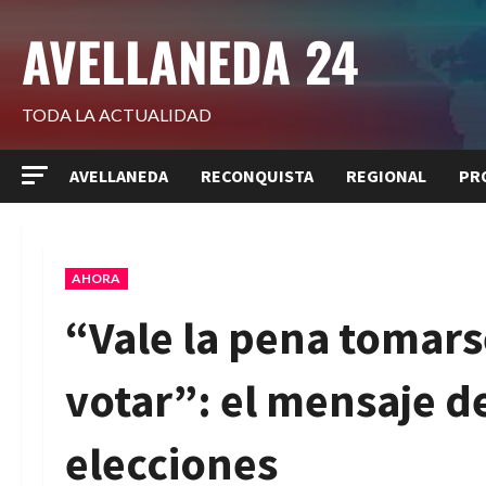
Saltar
AVELLANEDA 24
al
contenido
TODA LA ACTUALIDAD
AVELLANEDA
RECONQUISTA
REGIONAL
PR
AHORA
“Vale la pena tomars
votar”: el mensaje d
elecciones