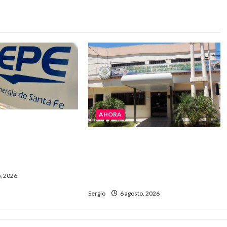
AHORA
ejó cortes de
EPE avanza con la
La Cooperativa de Avellaneda
l servicio en
trabaja para restablecer
y la zona
totalmente el servicio eléctrico
, 2026
tras el temporal
Sergio
6 agosto, 2026