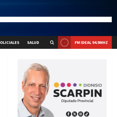
20.4
Liqui:
$1577.3
OLICIALES
SALUD
FM IDEAL 94.9MHZ