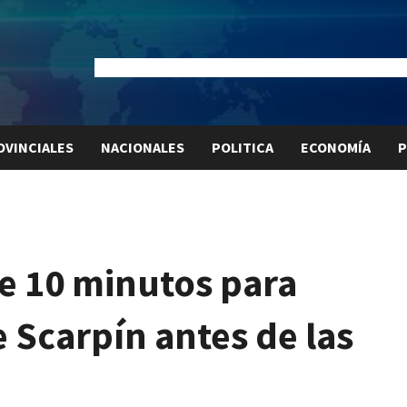
Dólar Oficial:
$1520
Dólar Blue:
$1530
Dólar MEP:
$15
OVINCIALES
NACIONALES
POLITICA
ECONOMÍA
P
e 10 minutos para
e Scarpín antes de las