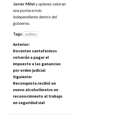
Javier Milei
y quienes valoran
una postura más
independiente dentro del
gobierno.
Tags:
política
N
Anterior:
Docentes santafesinos
a
volverán a pagar el
impuesto a las ganancias
v
por orden judicial
e
Siguiente:
Reconquista recibió un
g
nuevo alcoholímetro en
reconocimiento al trabajo
a
en seguridad vial
c