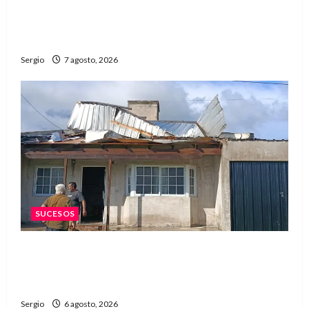
Reconquista recibió el primer premio nacional
por una iniciativa que promueve la inclusión
digital
Sergio
7 agosto, 2026
SUCESOS
Una familia de barrio Martín Fierro sufrió la
voladura total del techo de su vivienda tras el
fuerte viento
Sergio
6 agosto, 2026