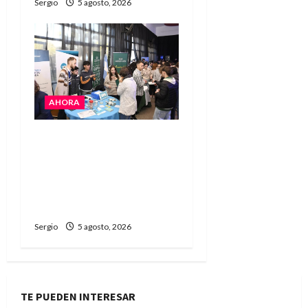
Sergio
5 agosto, 2026
AHORA
La JOPP convocó a
jóvenes para conocer
carreras, oficios y
propuestas educativas
regionales
Sergio
5 agosto, 2026
TE PUEDEN INTERESAR