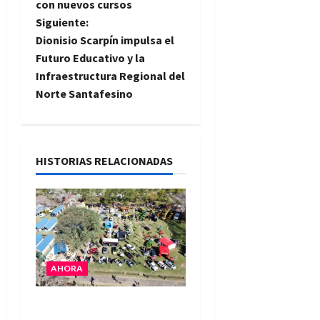
con nuevos cursos
e
Siguiente:
Dionisio Scarpín impulsa el
g
Futuro Educativo y la
Infraestructura Regional del
a
Norte Santafesino
c
i
HISTORIAS RELACIONADAS
ó
n
d
e
AHORA
e
La Expo Rural de