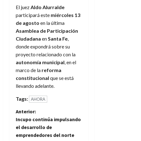
El juez
Aldo Alurralde
participará este
miércoles 13
de agosto
en la última
Asamblea de Participación
Ciudadana
en
Santa Fe
,
donde expondrá sobre su
proyecto relacionado con la
autonomía municipal
, en el
marco de la
reforma
constitucional
que se está
llevando adelante.
Tags:
AHORA
N
Anterior:
Incupo continúa impulsando
a
el desarrollo de
emprendedores del norte
v