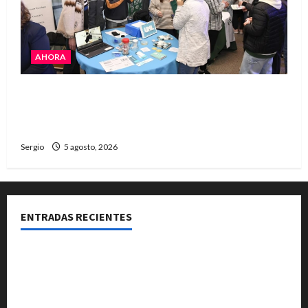
AHORA
La JOPP convocó a jóvenes para conocer
carreras, oficios y propuestas educativas
regionales
Sergio
5 agosto, 2026
ENTRADAS RECIENTES
La Expo Rural de Reconquista prepara su edición
número 90 con más de 420 stands confirmados
La EFA La Sarita celebra sus 50 años de historia con un