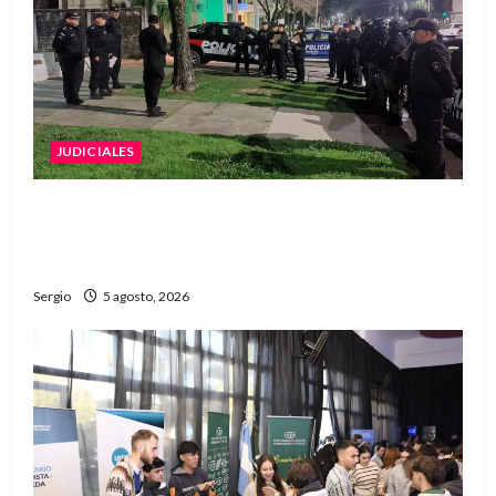
JUDICIALES
La Justicia rechazó la prisión preventiva y
liberó a dos acusados por disparos en
Avellaneda
Sergio
5 agosto, 2026