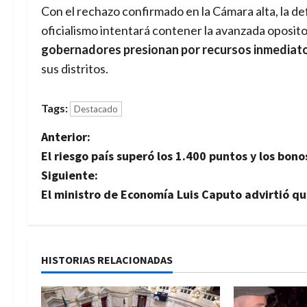
Con el rechazo confirmado en la Cámara alta, la def
oficialismo intentará contener la avanzada opositor
gobernadores presionan por recursos inmediat
sus distritos.
Tags:
Destacado
N
Anterior:
El riesgo país superó los 1.400 puntos y los bo
a
Siguiente:
v
El ministro de Economía Luis Caputo advirtió qu
e
g
HISTORIAS RELACIONADAS
a