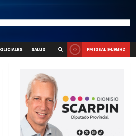
28.1
Liqui:
$1580.7
OLICIALES
SALUD
FM IDEAL 94.9MHZ