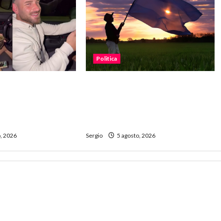
Politica
es contra el
“Está en juego el agua, la tierra
ani por conducir
y la energía”: fuerte reclamo
maba mate y usaba
contra la reforma de la Ley de
Tierras
, 2026
Sergio
5 agosto, 2026