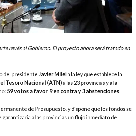
erte revés al Gobierno. El proyecto ahora será tratado en
to del presidente
Javier Milei
a la ley que establece la
el Tesoro Nacional (ATN)
a las 23 provincias y a la
co:
59 votos a favor, 9 en contra y 3 abstenciones
.
 permanente de Presupuesto, y dispone que los fondos se
ue garantizaría a las provincias un flujo inmediato de