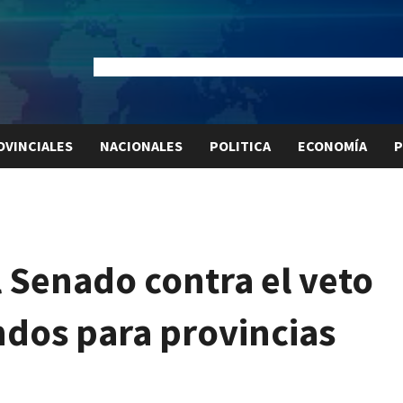
Dólar Oficial:
$1520
Dólar Blue:
$1525
Dólar MEP:
$15
OVINCIALES
NACIONALES
POLITICA
ECONOMÍA
P
 Senado contra el veto
ondos para provincias