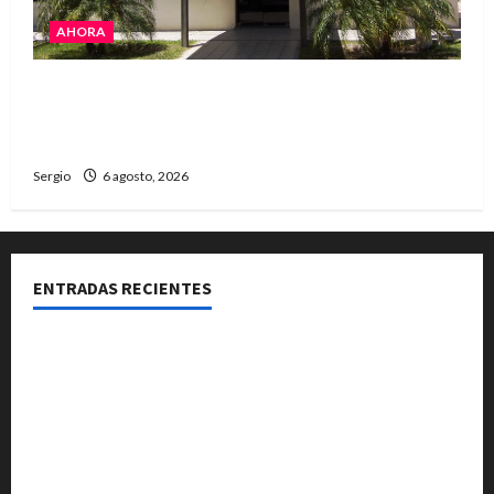
AHORA
La Cooperativa de Avellaneda trabaja para
restablecer totalmente el servicio eléctrico
tras el temporal
Sergio
6 agosto, 2026
ENTRADAS RECIENTES
Una familia de barrio Martín Fierro sufrió la voladura
total del techo de su vivienda tras el fuerte viento
El temporal causó daños en un galpón de grandes
dimensiones en la zona rural de Avellaneda
El temporal dejó cortes de energía y la EPE avanza