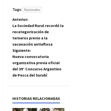
Tags:
Nacionales
N
Anterior:
La Sociedad Rural recordó la
a
recategorización de
terneros previo a la
v
vacunación antiaftosa
e
Siguiente:
Nueva convocatoria
g
organizativa previa oficial
del 39° Concurso Argentino
a
de Pesca del Surubí
c
i
HISTORIAS RELACIONADAS
ó