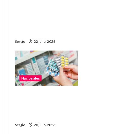
Javier Milei salió al cruce
de las críticas contra
Argentina durante el
Mundial y defendió al
país
Sergio
22 julio, 2026
Nacionales
El Gobierno impulsa una
reforma para desregular
actividades económicas y
profesionales
Sergio
20 julio, 2026