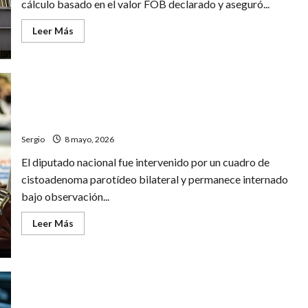
cálculo basado en el valor FOB declarado y aseguró...
industrias
hasta
2028
Leer
Leer Más
más
acerca
de
ANMAT
actualizó
aranceles
para
Máximo Kirchner fue operado en La Plata y evoluciona
importaciones
de
favorablemente tras la intervención
medicamentos
y
Sergio
8 mayo, 2026
distintos
productos
El diputado nacional fue intervenido por un cuadro de
médicos
cistoadenoma parotídeo bilateral y permanece internado
bajo observación...
Leer
Leer Más
más
acerca
de
Máximo
Kirchner
fue
operado
El Gobierno refuerza subsidios al gas y eleva la
en