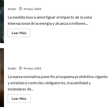
La
bonificación al 75% durante mayo
Plata
y
Sergio
4 mayo, 2026
evoluciona
favorablemente
La medida busca amortiguar el impacto de la suba
tras
la
internacional de la energía y alcanza a millones...
intervención
Leer
Leer Más
más
acerca
de
El
Gobierno
refuerza
El Gobierno oficializó la regulación de vapeadores y
subsidios
al
fijó controles, registro y estándares de calidad
gas
y
Sergio
4 mayo, 2026
eleva
la
La nueva normativa pone fin al esquema prohibitivo vigente
bonificación
al
y establece controles obligatorios, trazabilidad y
75%
durante
estándares de...
mayo
Leer
Leer Más
más
acerca
de