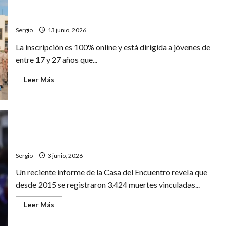
impulsa
Prefectura Naval Argentina lanzó su convocatoria para
una
reforma
aspirantes a oficiales y suboficiales nacionales
para
desregular
Sergio
13 junio, 2026
actividades
económicas
La inscripción es 100% online y está dirigida a jóvenes de
y
profesionales
entre 17 y 27 años que...
Leer
Leer Más
más
acerca
de
Prefectura
Naval
Argentina
lanzó
A 11 años del primer #NiUnaMenos, más de 3.400
su
víctimas fatales por violencia de género registrada
convocatoria
para
Sergio
3 junio, 2026
aspirantes
a
oficiales
Un reciente informe de la Casa del Encuentro revela que
y
desde 2015 se registraron 3.424 muertes vinculadas...
suboficiales
nacionales
Leer
Leer Más
más
acerca
de