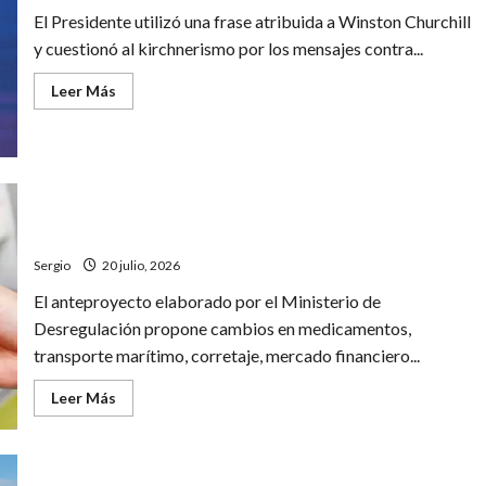
El Presidente utilizó una frase atribuida a Winston Churchill
y cuestionó al kirchnerismo por los mensajes contra...
Leer
Leer Más
más
acerca
de
Javier
Milei
salió
al
cruce
El Gobierno impulsa una reforma para desregular
de
actividades económicas y profesionales
las
críticas
Sergio
20 julio, 2026
contra
Argentina
El anteproyecto elaborado por el Ministerio de
durante
el
Desregulación propone cambios en medicamentos,
Mundial
y
transporte marítimo, corretaje, mercado financiero...
defendió
al
país
Leer
Leer Más
más
acerca
de
El
Gobierno