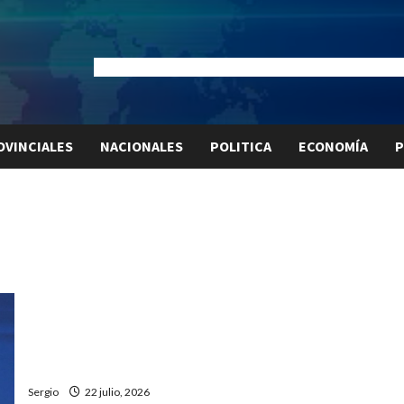
Dólar Oficial:
$1520
Dólar Blue:
$1530
Dólar MEP:
$15
OVINCIALES
NACIONALES
POLITICA
ECONOMÍA
P
Javier Milei salió al cruce de las críticas contra
Argentina durante el Mundial y defendió al país
Sergio
22 julio, 2026