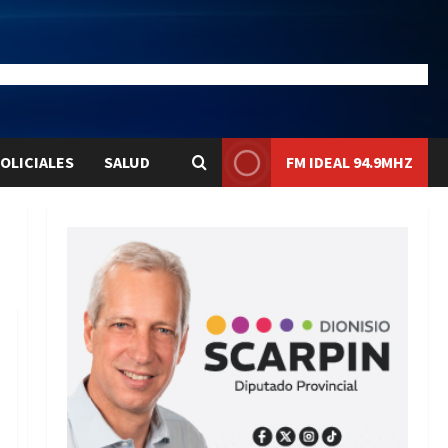
20.4
Liqui:
$1575.8
OLICIALES
SALUD
FM IDEAL 94.9MHZ