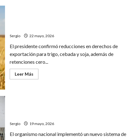
A
11
años
del
Milei anunció nueva baja de retenciones al agro y
primer
#NiUnaMenos,
beneficios fiscales para industrias hasta 2028
más
de
Sergio
22 mayo, 2026
3.400
víctimas
El presidente confirmó reducciones en derechos de
fatales
por
exportación para trigo, cebada y soja, además de
violencia
de
retenciones cero...
género
registrada
Leer
Leer Más
más
acerca
de
Milei
anunció
nueva
baja
ANMAT actualizó aranceles para importaciones de
de
retenciones
medicamentos y distintos productos médicos
al
agro
Sergio
19 mayo, 2026
y
beneficios
El organismo nacional implementó un nuevo sistema de
fiscales
para