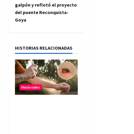
galpón y reflotó el proyecto
a
del puente Reconquista-
Goya
c
i
ó
HISTORIAS RELACIONADAS
n
d
e
Nacionales
e
Chikungunya en
n
Argentina: el Ministerio
de Salud pidió reforzar la
t
vigilancia ante posibles
rebrotes