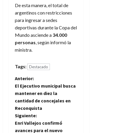
De esta manera, el total de
argentinos con restricciones
para ingresar a sedes
deportivas durante la Copa del
Mundo asciende a
34.000
personas
, según informó la
ministra.
Tags:
Destacado
N
Anterior:
El Ejecutivo municipal busca
a
mantener en diez la
cantidad de concejales en
v
Reconquista
e
Siguiente:
Enri Vallejos confirmó
g
avances para el nuevo