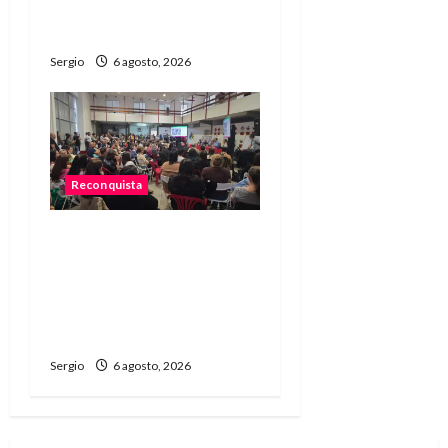
Alimentaria en
Reconquista
Sergio
6 agosto, 2026
Reconquista
Reconquista dio el primer
paso para elaborar un
plan de contingencia
ante el fenómeno de El
Niño
Sergio
6 agosto, 2026