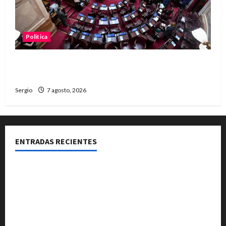
Politica
El Senado aprobó la ley de inviolabilidad de la
propiedad privada y pasa a Diputados
Sergio
7 agosto, 2026
ENTRADAS RECIENTES
El Club La Vertiente prepara su última raviolada del
año con una gran noche de sabores y música
Héctor Cusit: La realidad es insoslayable “Estamos
muy lejos de este Gobierno”