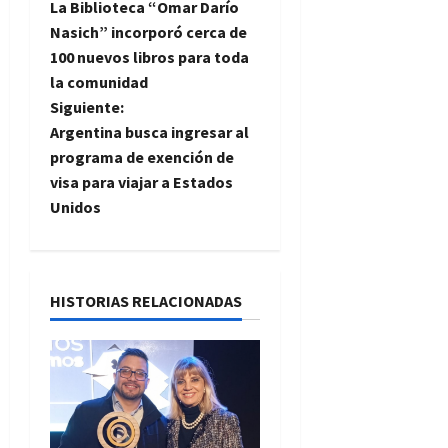
La Biblioteca “Omar Darío
a
Nasich” incorporó cerca de
100 nuevos libros para toda
v
la comunidad
e
Siguiente:
Argentina busca ingresar al
g
programa de exención de
visa para viajar a Estados
a
Unidos
c
i
HISTORIAS RELACIONADAS
ó
n
d