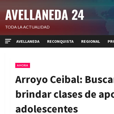
Saltar
AVELLANEDA 24
al
contenido
TODA LA ACTUALIDAD
AVELLANEDA
RECONQUISTA
REGIONAL
PR
AHORA
Arroyo Ceibal: Busc
brindar clases de apo
adolescentes