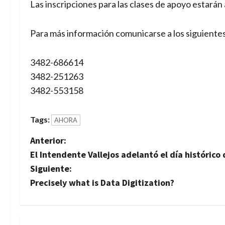
Las inscripciones para las clases de apoyo estarán 
Para más información comunicarse a los siguient
3482-686614
3482-251263
3482-553158
Tags:
AHORA
N
Anterior:
El Intendente Vallejos adelantó el día histórico
a
Siguiente:
v
Precisely what is Data Digitization?
e