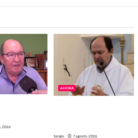
AHORA
 La realidad es
San Cayetano: el Padre Walter
 “Estamos muy
Veníca pidió unidad, trabajo y
e Gobierno”
creatividad frente a las
dificultades
, 2026
Sergio
7 agosto, 2026