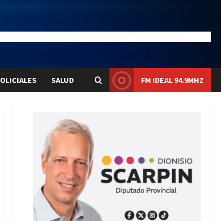
28.1
Liqui:
$1580.7
OLICIALES
SALUD
FM IDEAL 94.9MHZ