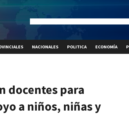
Dólar Oficial:
$1520
Dólar Blue:
$1525
Dólar MEP:
$15
OVINCIALES
NACIONALES
POLITICA
ECONOMÍA
P
an docentes para
yo a niños, niñas y