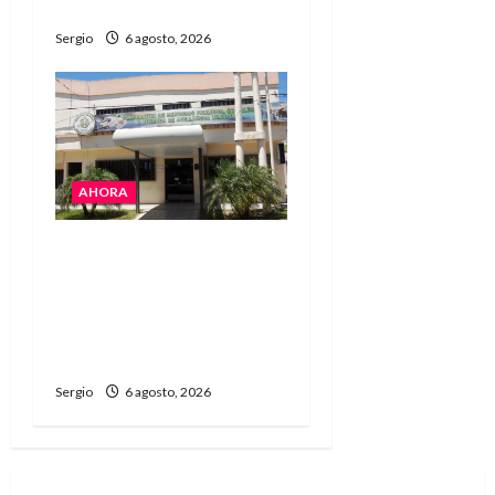
Reconquista y la zona
Sergio
6 agosto, 2026
AHORA
La Cooperativa de
Avellaneda trabaja para
restablecer totalmente
el servicio eléctrico tras
el temporal
Sergio
6 agosto, 2026