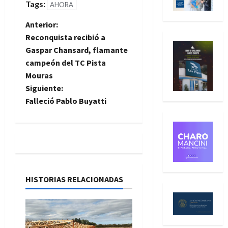
Tags:
AHORA
N
Anterior:
Reconquista recibió a
a
Gaspar Chansard, flamante
campeón del TC Pista
v
Mouras
e
Siguiente:
Falleció Pablo Buyatti
g
a
c
i
HISTORIAS RELACIONADAS
ó
n