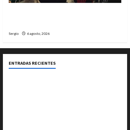
Reconquista dio el primer paso para elaborar un
plan de contingencia ante el fenómeno de El
Niño
Sergio
6 agosto, 2026
ENTRADAS RECIENTES
El fuerte temporal de viento dejó daños en la región
con árboles caídos y voladuras de techos
Una familia necesitó más de $755 mil para cubrir la
Canasta Básica Alimentaria en Reconquista
Avellaneda avanza con trabajos de limpieza y
rectificación de desagües ante el fenómeno de El
Niño