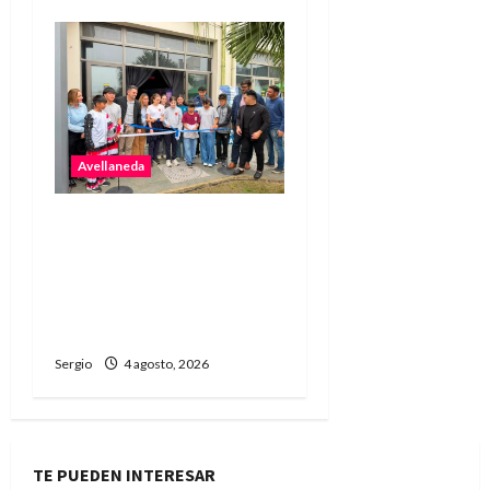
Avellaneda
Avellaneda puso en
marcha una nueva
edición de “Yo elijo” para
orientar a futuros
estudiantes
Sergio
4 agosto, 2026
TE PUEDEN INTERESAR