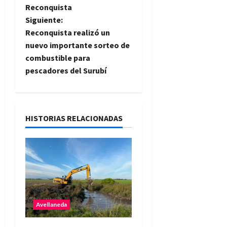
v
Reconquista
e
Siguiente:
Reconquista realizó un
g
nuevo importante sorteo de
combustible para
a
pescadores del Surubí
c
i
HISTORIAS RELACIONADAS
ó
n
d
e
Avellaneda
e