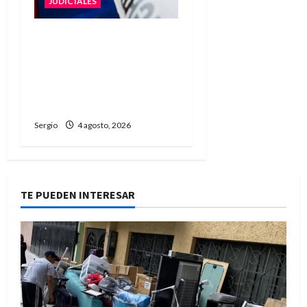
JUDICIALES
Liberaron con
restricciones al
conductor acusado por el
accidente fatal en
Guadalupe Norte
Sergio
4 agosto, 2026
TE PUEDEN INTERESAR