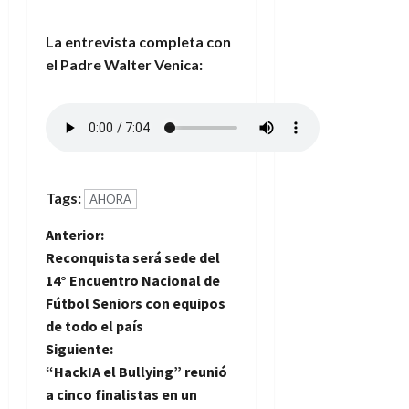
La entrevista completa con
el Padre Walter Venica:
Tags:
AHORA
N
Anterior:
Reconquista será sede del
a
14° Encuentro Nacional de
Fútbol Seniors con equipos
v
de todo el país
e
Siguiente:
“HackIA el Bullying” reunió
g
a cinco finalistas en un