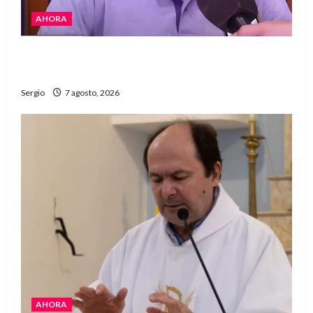
AHORA
Héctor Cusit: La realidad es insoslayable
“Estamos muy lejos de este Gobierno”
Sergio
7 agosto, 2026
AHORA