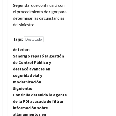
Segunda
, que continuará con
el procedimiento de rigor para
determinar las circunstancias
del siniestro.
Tags:
Destacado
N
Anterior:
Sandrigo repasó la gestión
a
de Control Público y
destacó avances en
v
seguridad vial y
e
modernización
Siguiente:
g
Continúa detenida la agente
de la PDI acusada de filtrar
a
información sobre
allanamientos en