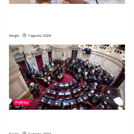
San Cayetano: el Padre Walter Veníca pidió
unidad, trabajo y creatividad frente a las
dificultades
Sergio
7 agosto, 2026
Politica
El Senado aprobó la ley de inviolabilidad de la
propiedad privada y pasa a Diputados
Sergio
7 agosto, 2026