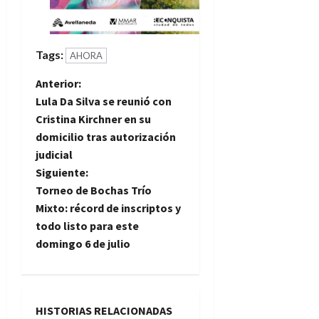
Tags:
AHORA
N
Anterior:
Lula Da Silva se reunió con
a
Cristina Kirchner en su
domicilio tras autorización
v
judicial
e
Siguiente:
Torneo de Bochas Trío
g
Mixto: récord de inscriptos y
todo listo para este
a
domingo 6 de julio
c
i
HISTORIAS RELACIONADAS