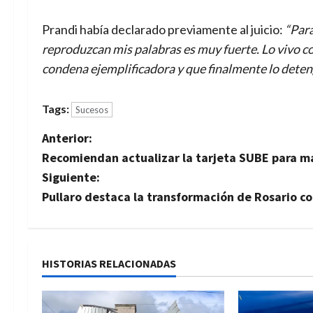
Prandi había declarado previamente al juicio:
“Para
reproduzcan mis palabras es muy fuerte. Lo vivo c
condena ejemplificadora y que finalmente lo deteng
Tags:
Sucesos
N
Anterior:
Recomiendan actualizar la tarjeta SUBE para m
a
Siguiente:
v
Pullaro destaca la transformación de Rosario co
e
g
HISTORIAS RELACIONADAS
a