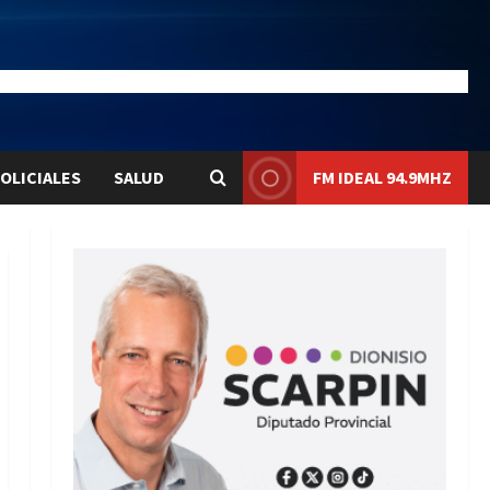
28.1
Liqui:
$1580.7
OLICIALES
SALUD
FM IDEAL 94.9MHZ