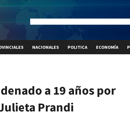
Dólar Oficial:
$1520
Dólar Blue:
$1525
Dólar MEP:
$15
OVINCIALES
NACIONALES
POLITICA
ECONOMÍA
P
ndenado a 19 años por
Julieta Prandi