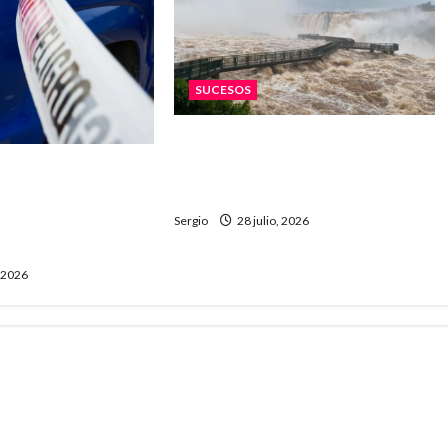
SUCESOS
Vuelco de una lancha turística
en Iguazú: un joven murió y dos
uta 3: investigan
personas fueron hospitalizadas
encontrado es del
arecido de
Sergio
28 julio, 2026
, 2026