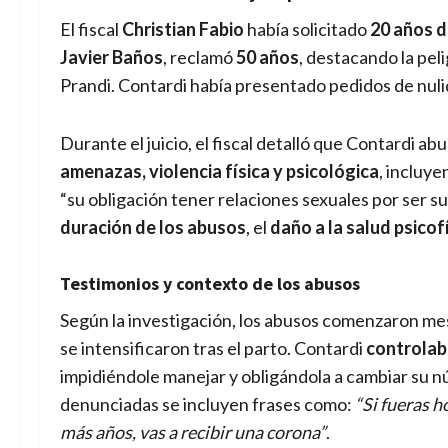
El fiscal
Christian Fabio
había solicitado
20 años d
Javier Baños
, reclamó
50 años
, destacando la pel
Prandi. Contardi había presentado pedidos de nuli
Durante el juicio, el fiscal detalló que Contardi a
amenazas, violencia física y psicológica
, incluye
“su obligación tener relaciones sexuales por ser s
duración de los abusos
, el
daño a la salud psicof
Testimonios y contexto de los abusos
Según la investigación, los abusos comenzaron mese
se intensificaron tras el parto. Contardi
controlaba
impidiéndole manejar y obligándola a cambiar su n
denunciadas se incluyen frases como:
“Si fueras h
más años, vas a recibir una corona”
.