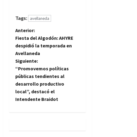
Tags:
avellaneda
N
Anterior:
Fiesta del Algodón: AHYRE
a
despidió la temporada en
Avellaneda
v
Siguiente:
e
“Promovemos políticas
públicas tendientes al
g
desarrollo productivo
local”, destacó el
a
Intendente Braidot
c
i
ó