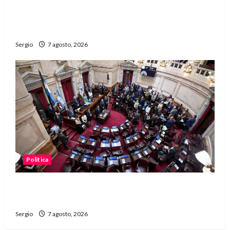
San Cayetano: el Padre Walter Veníca pidió
unidad, trabajo y creatividad frente a las
dificultades
Sergio
7 agosto, 2026
Politica
El Senado aprobó la ley de inviolabilidad de la
propiedad privada y pasa a Diputados
Sergio
7 agosto, 2026