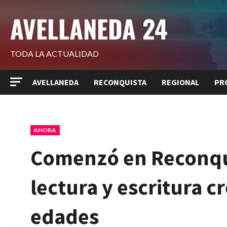
Saltar
AVELLANEDA 24
al
contenido
TODA LA ACTUALIDAD
AVELLANEDA
RECONQUISTA
REGIONAL
PR
AHORA
Comenzó en Reconqui
lectura y escritura c
edades