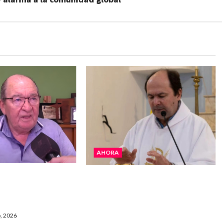
AHORA
 La realidad es
San Cayetano: el Padre Walter
 “Estamos muy
Veníca pidió unidad, trabajo y
e Gobierno”
creatividad frente a las
dificultades
, 2026