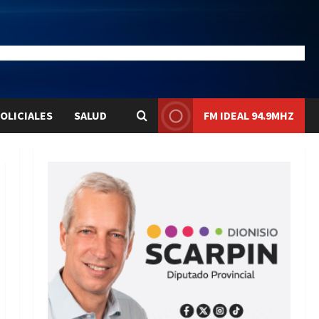
28.1
Liqui:
$1580.7
OLICIALES
SALUD
FM IDEAL 94.9MHZ