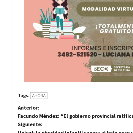
Tags:
AHORA
N
Anterior:
Facundo Méndez: “El gobierno provincial ratific
a
Siguiente:
Unicef: la obesidad infantil supera al bajo peso