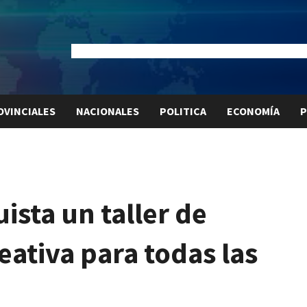
Dólar Oficial:
$1520
Dólar Blue:
$1525
Dólar MEP:
$15
OVINCIALES
NACIONALES
POLITICA
ECONOMÍA
P
sta un taller de
reativa para todas las