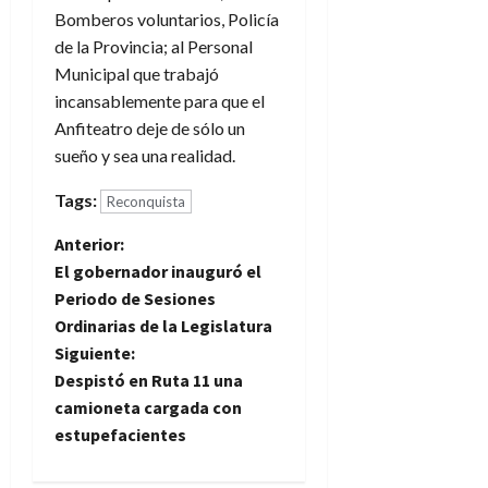
Bomberos voluntarios, Policía
de la Provincia; al Personal
Municipal que trabajó
incansablemente para que el
Anfiteatro deje de sólo un
sueño y sea una realidad.
Tags:
Reconquista
N
Anterior:
El gobernador inauguró el
a
Periodo de Sesiones
Ordinarias de la Legislatura
v
Siguiente:
e
Despistó en Ruta 11 una
camioneta cargada con
g
estupefacientes
a