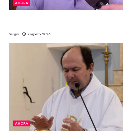
AHORA
Héctor Cusit: La realidad es insoslayable
“Estamos muy lejos de este Gobierno”
Sergio
7 agosto, 2026
AHORA