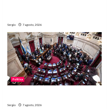
San Cayetano: el Padre Walter Veníca pidió
unidad, trabajo y creatividad frente a las
dificultades
Sergio
7 agosto, 2026
Politica
El Senado aprobó la ley de inviolabilidad de la
propiedad privada y pasa a Diputados
Sergio
7 agosto, 2026