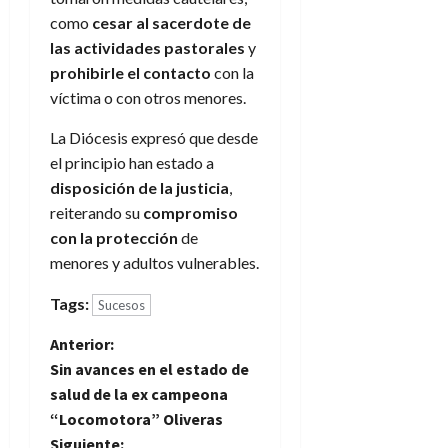
como
cesar al sacerdote de
las actividades pastorales
y
prohibirle el contacto
con la
víctima o con otros menores.
La Diócesis expresó que desde
el principio han estado a
disposición de la justicia
,
reiterando su
compromiso
con la protección
de
menores y adultos vulnerables.
Tags:
Sucesos
N
Anterior:
Sin avances en el estado de
a
salud de la ex campeona
“Locomotora” Oliveras
v
Siguiente: