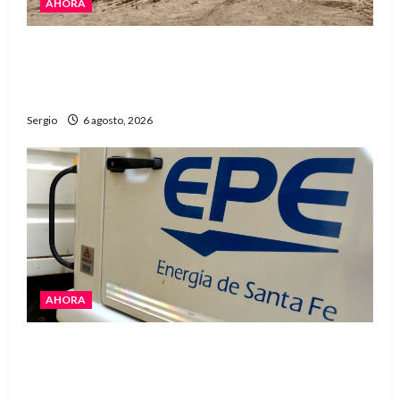
AHORA
El temporal causó daños en un galpón de
grandes dimensiones en la zona rural de
Avellaneda
Sergio
6 agosto, 2026
AHORA
El temporal dejó cortes de energía y la EPE
avanza con la reposición del servicio en
Reconquista y la zona