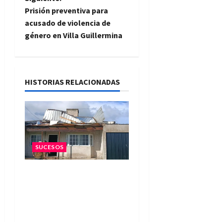
e
Prisión preventiva para
acusado de violencia de
g
género en Villa Guillermina
a
c
HISTORIAS RELACIONADAS
i
ó
n
SUCESOS
d
Una familia de barrio
e
Martín Fierro sufrió la
voladura total del techo
e
de su vivienda tras el