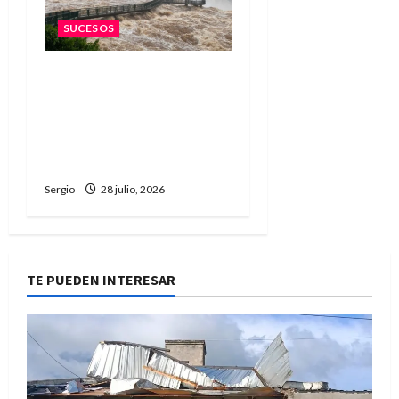
SUCESOS
Vuelco de una lancha
turística en Iguazú: un
joven murió y dos
personas fueron
hospitalizadas
Sergio
28 julio, 2026
TE PUEDEN INTERESAR