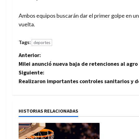
Ambos equipos buscarán dar el primer golpe en una
vuelta.
Tags:
deportes
N
Anterior:
Milei anunció nueva baja de retenciones al agro 
a
Siguiente:
v
Realizaron importantes controles sanitarios y 
e
g
HISTORIAS RELACIONADAS
Deportes
a
Enzo Martíne
c