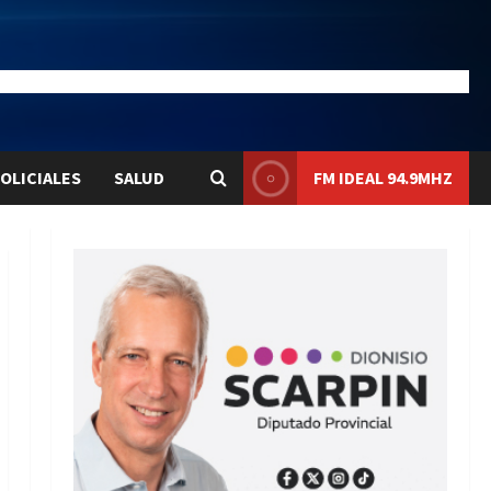
25.2
Liqui:
$1578.2
OLICIALES
SALUD
FM IDEAL 94.9MHZ