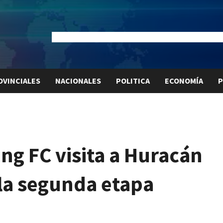
Dólar Oficial:
$1520
Dólar Blue:
$1525
Dólar MEP:
$15
OVINCIALES
NACIONALES
POLITICA
ECONOMÍA
P
g FC visita a Huracán
la segunda etapa