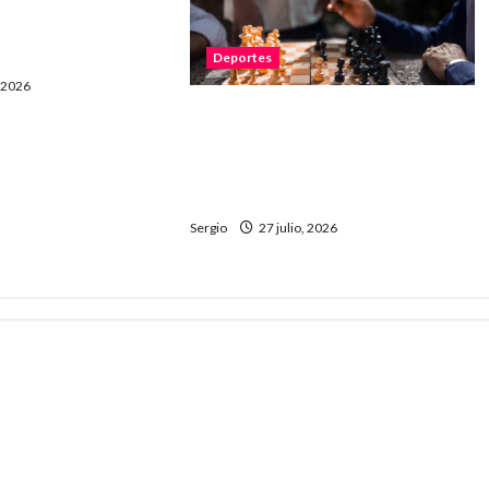
rnacional de Tejo
onquista a lo más
Deportes
, 2026
Reconquista fue sede de un
exitoso Torneo Infanto Juvenil
de Ajedrez con participación
regional
Sergio
27 julio, 2026