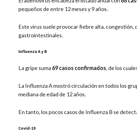
El adenovirus encabeza el listado anual con
68 ca
pequeños de entre 12 meses y 9 años.
Este virus suele provocar fiebre alta, congestión, 
gastrointestinales.
Influenza A y B
La gripe suma
69 casos confirmados
, de los cuale
La Influenza A mostró circulación en todos los gr
mediana de edad de 12 años.
En tanto, los pocos casos de Influenza B se detec
Covid-19