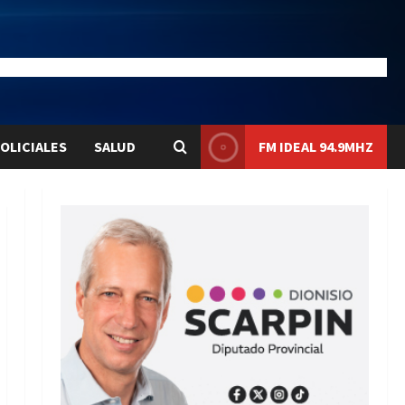
26.7
Liqui:
$1579.5
OLICIALES
SALUD
FM IDEAL 94.9MHZ