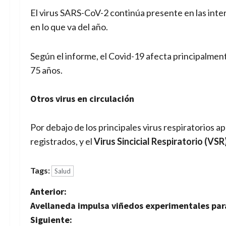
El virus SARS-CoV-2 continúa presente en las int
en lo que va del año.
Según el informe, el Covid-19 afecta principalme
75 años.
Otros virus en circulación
Por debajo de los principales virus respiratorios a
registrados, y el
Virus Sincicial Respiratorio (VSR
Tags:
Salud
N
Anterior:
Avellaneda impulsa viñedos experimentales para 
a
Siguiente: