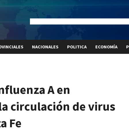
Dólar Oficial:
$1520
Dólar Blue:
$1525
Dólar MEP:
$15
OVINCIALES
NACIONALES
POLITICA
ECONOMÍA
P
Influenza A en
a circulación de virus
ta Fe