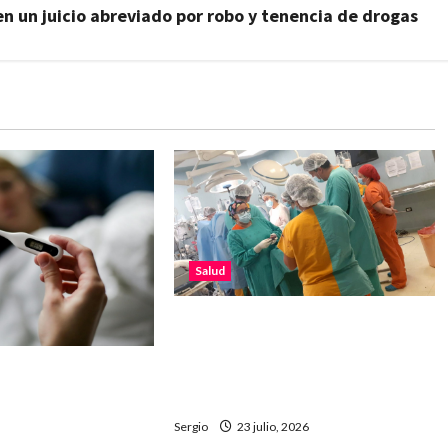
en un juicio abreviado por robo y tenencia de drogas
Salud
“Conocer para transformar”:
Trascender Reconquista invita a
istró una nueva
una charla sobre donación de
ipe A y ya son seis
órganos
entos en 2026
Sergio
23 julio, 2026