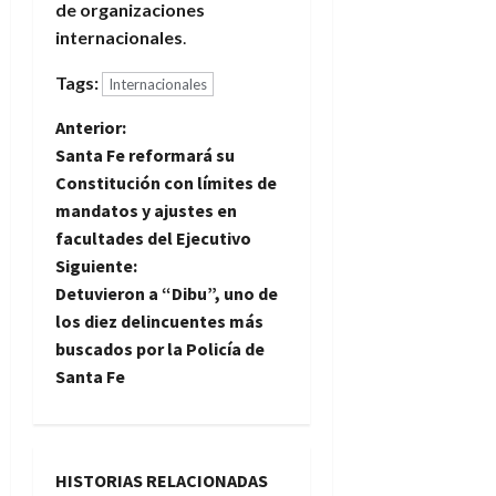
de organizaciones
internacionales
.
Tags:
Internacionales
N
Anterior:
Santa Fe reformará su
a
Constitución con límites de
mandatos y ajustes en
v
facultades del Ejecutivo
e
Siguiente:
Detuvieron a “Dibu”, uno de
g
los diez delincuentes más
buscados por la Policía de
a
Santa Fe
c
i
HISTORIAS RELACIONADAS