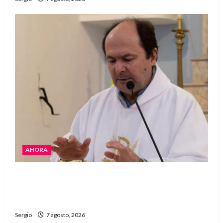
AHORA
San Cayetano: el Padre Walter Veníca pidió
unidad, trabajo y creatividad frente a las
dificultades
Sergio
7 agosto, 2026