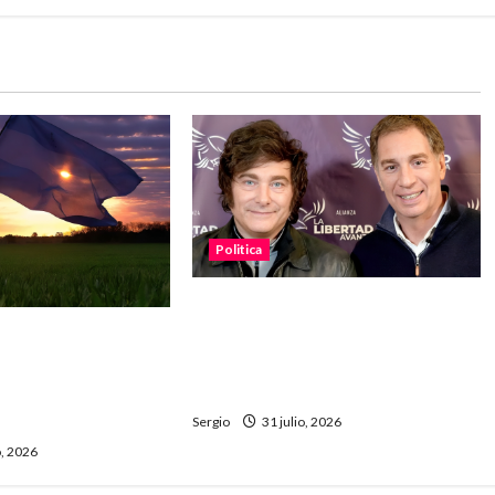
Politica
El Gobierno profundizó la
disputa interna: Santilli apuntó
o el agua, la tierra
contra Villarruel tras sus dichos
: fuerte reclamo
sobre Milei
orma de la Ley de
Sergio
31 julio, 2026
, 2026