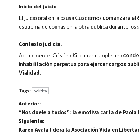
Inicio del juicio
El juicio oral en la causa Cuadernos
comenzará el 
esquema de coimas en la obra pública durante los 
Contexto judicial
Actualmente, Cristina Kirchner cumple una
conden
inhabilitación perpetua para ejercer cargos públ
Vialidad
.
Tags:
política
N
Anterior:
“Nos duele a todos”: la emotiva carta de Paola 
a
Siguiente:
v
Karen Ayala lidera la Asociación Vida en Libertad