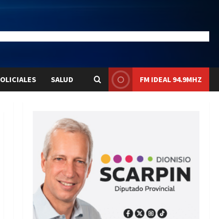
21.1
Liqui:
$1575.8
OLICIALES
SALUD
FM IDEAL 94.9MHZ