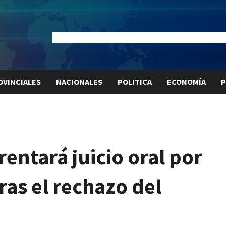
Dólar Oficial:
$1520
Dólar Blue:
$1530
Dólar MEP:
$15
OVINCIALES
NACIONALES
POLITICA
ECONOMÍA
P
rentará juicio oral por
ras el rechazo del