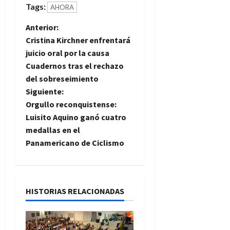
Tags:
AHORA
N
Anterior:
Cristina Kirchner enfrentará
a
juicio oral por la causa
Cuadernos tras el rechazo
v
del sobreseimiento
e
Siguiente:
Orgullo reconquistense:
g
Luisito Aquino ganó cuatro
medallas en el
a
Panamericano de Ciclismo
c
i
HISTORIAS RELACIONADAS
ó
n