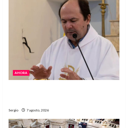
AHORA
San Cayetano: el Padre Walter Veníca pidió
unidad, trabajo y creatividad frente a las
dificultades
Sergio
7 agosto, 2026