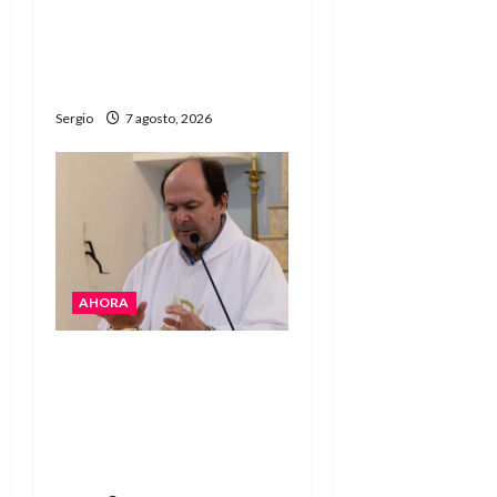
Héctor Cusit: La realidad
es insoslayable “Estamos
muy lejos de este
Gobierno”
Sergio
7 agosto, 2026
AHORA
San Cayetano: el Padre
Walter Veníca pidió
unidad, trabajo y
creatividad frente a las
dificultades