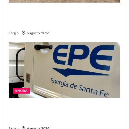
El temporal causó daños en un galpón de
grandes dimensiones en la zona rural de
Avellaneda
Sergio
6 agosto, 2026
AHORA
El temporal dejó cortes de energía y la EPE
avanza con la reposición del servicio en
Reconquista y la zona
Sergio
6 agosto, 2026