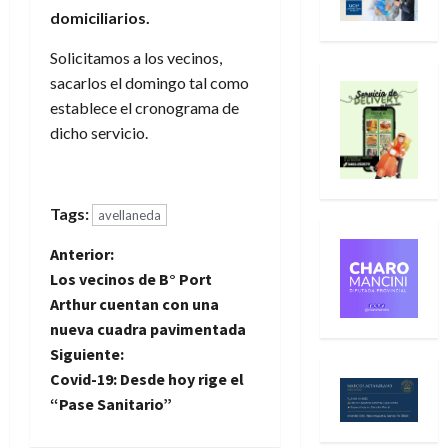
domiciliarios.
Solicitamos a los vecinos,
sacarlos el domingo tal como
establece el cronograma de
dicho servicio.
Tags:
avellaneda
N
Anterior:
Los vecinos de B° Port
a
Arthur cuentan con una
nueva cuadra pavimentada
v
Siguiente:
e
Covid-19: Desde hoy rige el
“Pase Sanitario”
g