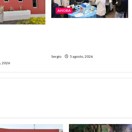
AHORA
La JOPP convocó a jóvenes para
ita celebra sus 50
conocer carreras, oficios y
ria con un libro y
propuestas educativas
entro comunitario
regionales
Sergio
5 agosto, 2026
, 2026