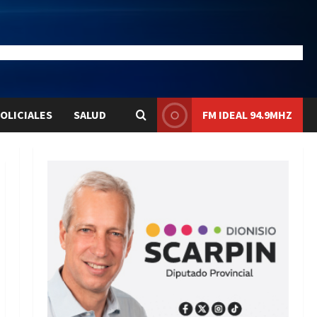
23
Liqui:
$1576.1
OLICIALES
SALUD
FM IDEAL 94.9MHZ