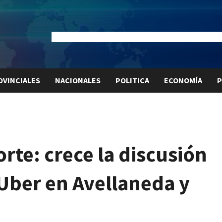
Dólar Oficial:
$1520
Dólar Blue:
$1540
Dólar MEP:
$15
OVINCIALES
NACIONALES
POLITICA
ECONOMÍA
P
rte: crece la discusión
 Uber en Avellaneda y