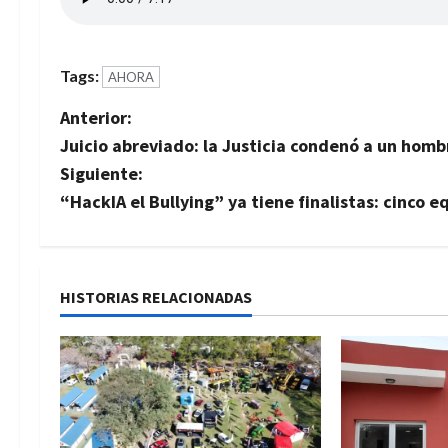
Tags:
AHORA
N
Anterior:
Juicio abreviado: la Justicia condenó a un hom
a
Siguiente:
v
“HackIA el Bullying” ya tiene finalistas: cinco
e
g
HISTORIAS RELACIONADAS
a
c
i