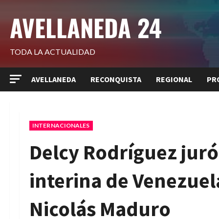
Saltar
AVELLANEDA 24
al
contenido
TODA LA ACTUALIDAD
AVELLANEDA
RECONQUISTA
REGIONAL
PR
INTERNACIONALES
Delcy Rodríguez jur
interina de Venezuela
Nicolás Maduro