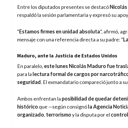
Entre los diputados presentes se destacó
Nicolás
respaldó la sesión parlamentaria y expresó su apo
“
Estamos firmes en unidad absoluta
”, afirmó, a
mensaje con una referencia directa a su padre: “
La
Maduro, ante la Justicia de Estados Unidos
En paralelo,
este lunes Nicolás Maduro fue trasla
para la
lectura formal de cargos por narcotráfic
seguridad
. El exmandatario compareció junto a s
Ambos enfrentan la
posibilidad de quedar deteni
histórico
que —según consignó
la Agencia Notic
organizado
,
terrorismo
y la disputa por el
control