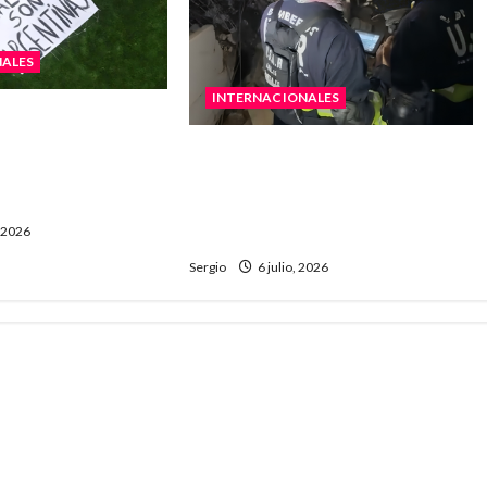
NALES
INTERNACIONALES
e recorrió el
podría sancionar a
Rescatistas santafesinos
r la bandera de
comenzaron operaciones en
zonas colapsadas tras los
, 2026
terremotos
Sergio
6 julio, 2026