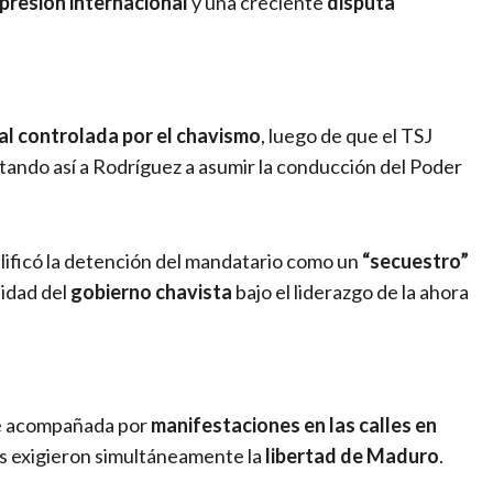
presión internacional
y una creciente
disputa
l controlada por el chavismo
, luego de que el TSJ
litando así a Rodríguez a asumir la conducción del Poder
alificó la detención del mandatario como un
“secuestro”
uidad del
gobierno chavista
bajo el liderazgo de la ahora
ue acompañada por
manifestaciones en las calles en
as exigieron simultáneamente la
libertad de Maduro
.