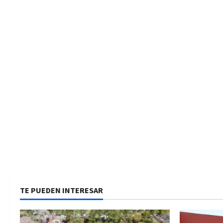
a
s
TE PUEDEN INTERESAR