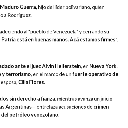
 Maduro Guerra
, hijo del líder bolivariano, quien
yo a Rodríguez.
gradeciendo al “pueblo de Venezuela” y cerrando su
 Patria está en buenas manos. Acá estamos firmes
”.
dado ante el juez Alvin Hellerstein
, en
Nueva York
,
o y terrorismo
, en el marco de un
fuerte operativo de
u esposa,
Cilia Flores
.
dos sin derecho a fianza
, mientras avanza un
juicio
ias Argentinas
— entrelaza acusaciones de
crimen
 del petróleo venezolano
.