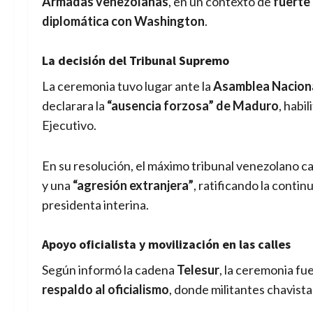
Armadas venezolanas
, en un contexto de
fuerte 
diplomática con Washington
.
La decisión del Tribunal Supremo
La ceremonia tuvo lugar ante la
Asamblea Naciona
declarara la
“ausencia forzosa” de Maduro
, habi
Ejecutivo.
En su resolución, el máximo tribunal venezolano c
y una
“agresión extranjera”
, ratificando la contin
presidenta interina.
Apoyo oficialista y movilización en las calles
Según informó la cadena
Telesur
, la ceremonia f
respaldo al oficialismo
, donde militantes chavist