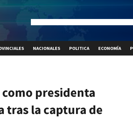
Dólar Oficial:
$1520
Dólar Blue:
$1540
Dólar MEP:
$15
OVINCIALES
NACIONALES
POLITICA
ECONOMÍA
P
ó como presidenta
 tras la captura de