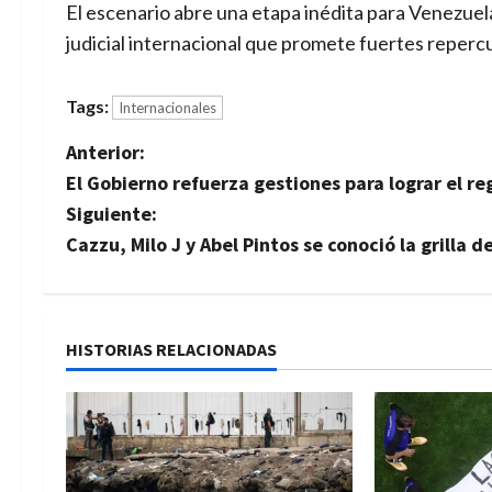
El escenario abre una etapa inédita para Venezuel
judicial internacional que promete fuertes repercu
Tags:
Internacionales
N
Anterior:
El Gobierno refuerza gestiones para lograr el 
a
Siguiente:
v
Cazzu, Milo J y Abel Pintos se conoció la grilla 
e
g
HISTORIAS RELACIONADAS
a
c
i