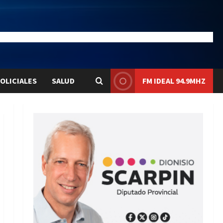
21.2
Liqui:
$1577.1
OLICIALES
SALUD
FM IDEAL 94.9MHZ