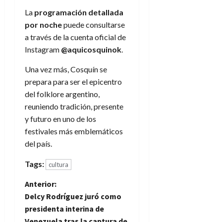
La
programación detallada
por noche
puede consultarse
a través de la cuenta oficial de
Instagram
@aquicosquinok
.
Una vez más, Cosquín se
prepara para ser el epicentro
del folklore argentino,
reuniendo tradición, presente
y futuro en uno de los
festivales más emblemáticos
del país.
Tags:
cultura
N
Anterior:
Delcy Rodríguez juró como
a
presidenta interina de
Venezuela tras la captura de