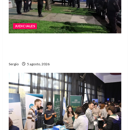
JUDICIALES
La Justicia rechazó la prisión preventiva y
liberó a dos acusados por disparos en
Avellaneda
Sergio
5 agosto, 2026