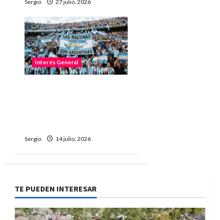
Sergio
27 julio, 2026
Interés General
No permitirán ingresar al
estadio con banderas o
camisetas sobre Malvinas
en la semifinal
Sergio
14 julio, 2026
TE PUEDEN INTERESAR