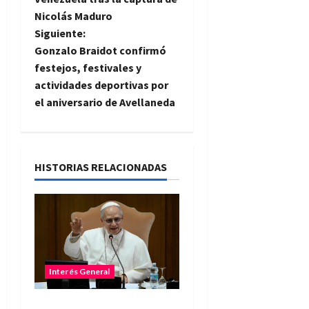
v
Nicolás Maduro
e
Siguiente:
Gonzalo Braidot confirmó
g
festejos, festivales y
actividades deportivas por
a
el aniversario de Avellaneda
c
i
HISTORIAS RELACIONADAS
ó
n
d
e
Interés General
e
El papa León XIV llegará a