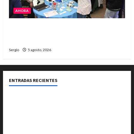
AHORA
La JOPP convocó a jóvenes para conocer
carreras, oficios y propuestas educativas
regionales
Sergio
5 agosto, 2026
ENTRADAS RECIENTES
La Expo Rural de Reconquista prepara su edición
número 90 con más de 420 stands confirmados
La EFA La Sarita celebra sus 50 años de historia con un
libro y un gran encuentro comunitario regional