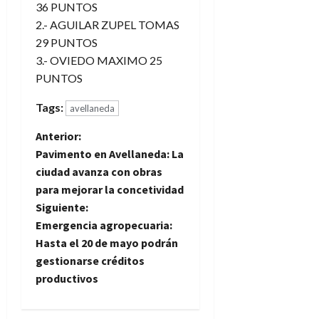
36 PUNTOS
2.- AGUILAR ZUPEL TOMAS
29 PUNTOS
3.- OVIEDO MAXIMO 25
PUNTOS
Tags:
avellaneda
N
Anterior:
Pavimento en Avellaneda: La
a
ciudad avanza con obras
para mejorar la concetividad
v
Siguiente:
e
Emergencia agropecuaria:
Hasta el 20 de mayo podrán
g
gestionarse créditos
productivos
a