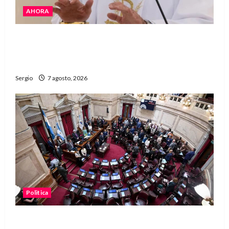
AHORA
San Cayetano: el Padre Walter Veníca pidió
unidad, trabajo y creatividad frente a las
dificultades
Sergio
7 agosto, 2026
Politica
El Senado aprobó la ley de inviolabilidad de la