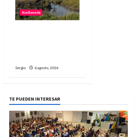
Avellaneda
Avellaneda avanza con
trabajos de limpieza y
rectificación de
desagües ante el
fenómeno de El Niño
Sergio
6 agosto, 2026
TE PUEDEN INTERESAR