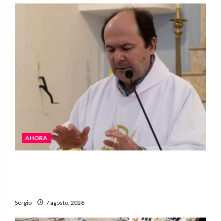
AHORA
San Cayetano: el Padre Walter Veníca pidió
unidad, trabajo y creatividad frente a las
dificultades
Sergio
7 agosto, 2026