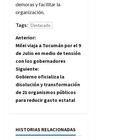
demoras y facilitar la
organización.
Tags:
Destacado
N
Anterior:
Milei viaja a Tucumán por el 9
a
de Julio en medio de tensión
con los gobernadores
v
Siguiente:
e
Gobierno oficializa la
disolución y transformación
g
de 21 organismos públicos
para reducir gasto estatal
a
c
i
HISTORIAS RELACIONADAS