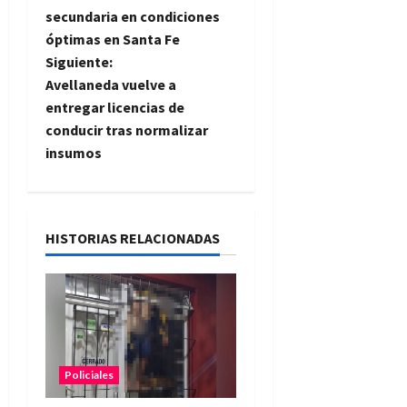
secundaria en condiciones
v
óptimas en Santa Fe
e
Siguiente:
Avellaneda vuelve a
g
entregar licencias de
conducir tras normalizar
a
insumos
c
i
HISTORIAS RELACIONADAS
ó
n
d
e
Policiales