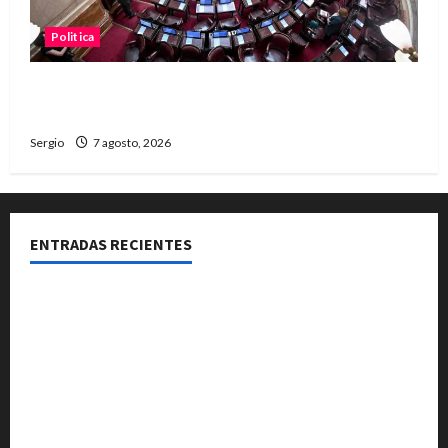
Politica
El Senado aprobó la ley de inviolabilidad de la
propiedad privada y pasa a Diputados
Sergio
7 agosto, 2026
ENTRADAS RECIENTES
El Club La Vertiente prepara su última raviolada del
año con una gran noche de sabores y música
Héctor Cusit: La realidad es insoslayable “Estamos
muy lejos de este Gobierno”
San Cayetano: el Padre Walter Veníca pidió unidad,