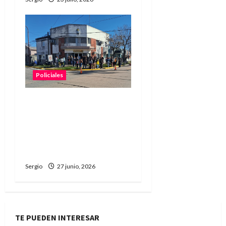
Policiales
Malabrigo: vecinos
realizaron una marcha
pacífica por la búsqueda
de Rubén “Robertito”
Solís
Sergio
27 junio, 2026
TE PUEDEN INTERESAR