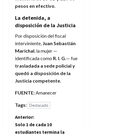
pesos en efectivo
.
La detenida, a
disposición de la Justicia
Por disposición del fiscal
interviniente,
Juan Sebastián
Marichal
, la mujer —
identificada como
R. I. G.
— fue
trasladada a sede policial y
quedó a disposición de la
Justicia competente
.
FUENTE:
Amanecer
Tags:
Destacado
N
Anterior:
Solo 1 de cada 10
a
estudiantes termina la