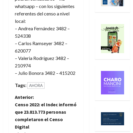
whatsapp – con los siguientes
referentes del censo a nivel
local:
– Andrea Fernández 3482 –
524338
– Carlos Ramseyer 3482 –
620077
– Valeria Rodríguez 3482 –
210974
– Julio Bonora 3482 – 415202
Tags:
AHORA
N
Anterior:
Censo 2022: el Indec informó
a
que 23.813.773 personas
completaron el Censo
v
Digital