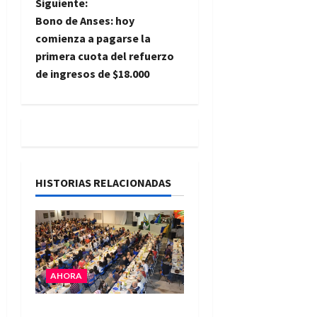
e
Siguiente:
Bono de Anses: hoy
g
comienza a pagarse la
primera cuota del refuerzo
a
de ingresos de $18.000
c
i
ó
n
HISTORIAS RELACIONADAS
d
e
e
AHORA
n
El Club La Vertiente