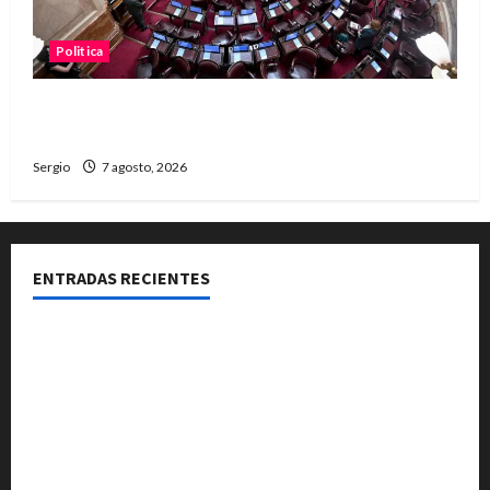
Politica
El Senado aprobó la ley de inviolabilidad de la
propiedad privada y pasa a Diputados
Sergio
7 agosto, 2026
ENTRADAS RECIENTES
El Club La Vertiente prepara su última raviolada del
año con una gran noche de sabores y música
Héctor Cusit: La realidad es insoslayable “Estamos
muy lejos de este Gobierno”
San Cayetano: el Padre Walter Veníca pidió unidad,