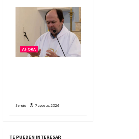
AHORA
San Cayetano: el Padre
Walter Veníca pidió
unidad, trabajo y
creatividad frente a las
dificultades
Sergio
7 agosto, 2026
TE PUEDEN INTERESAR