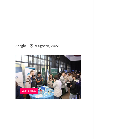
La EFA La Sarita celebra
sus 50 años de historia
con un libro y un gran
encuentro comunitario
regional
Sergio
5 agosto, 2026
AHORA
La JOPP convocó a
jóvenes para conocer
carreras, oficios y
propuestas educativas
regionales