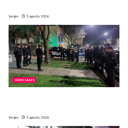
con un libro y un gran encuentro comunitario
regional
Sergio
5 agosto, 2026
JUDICIALES
La Justicia rechazó la prisión preventiva y
liberó a dos acusados por disparos en
Avellaneda
Sergio
5 agosto, 2026