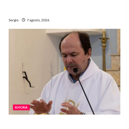
Héctor Cusit: La realidad es insoslayable
“Estamos muy lejos de este Gobierno”
Sergio
7 agosto, 2026
AHORA
San Cayetano: el Padre Walter Veníca pidió