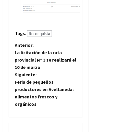
Tags:
Reconquista
N
Anterior:
La licitación de la ruta
a
provincial N° 3 se realizará el
10 de marzo
v
Siguiente:
e
Feria de pequeños
productores en Avellaneda:
g
alimentos frescos y
orgánicos
a
c