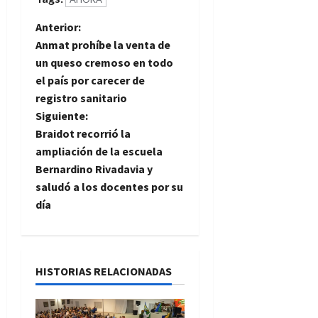
N
Anterior:
Anmat prohíbe la venta de
a
un queso cremoso en todo
el país por carecer de
v
registro sanitario
e
Siguiente:
Braidot recorrió la
g
ampliación de la escuela
Bernardino Rivadavia y
a
saludó a los docentes por su
día
c
i
ó
HISTORIAS RELACIONADAS
n