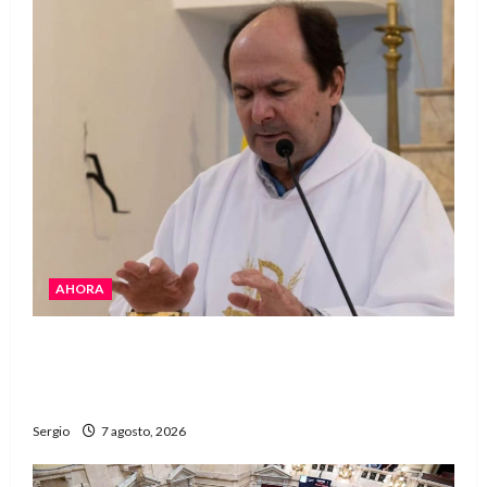
AHORA
San Cayetano: el Padre Walter Veníca pidió
unidad, trabajo y creatividad frente a las
dificultades
Sergio
7 agosto, 2026