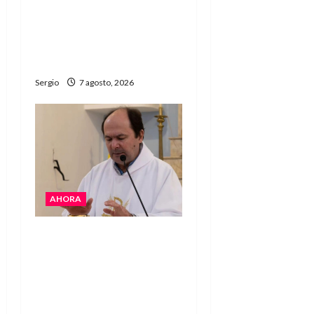
Héctor Cusit: La realidad
es insoslayable “Estamos
muy lejos de este
Gobierno”
Sergio
7 agosto, 2026
AHORA
San Cayetano: el Padre
Walter Veníca pidió
unidad, trabajo y
creatividad frente a las
dificultades