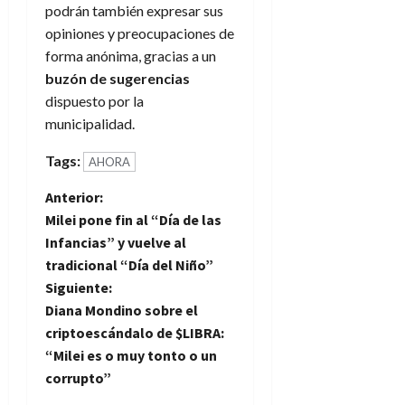
podrán también expresar sus
opiniones y preocupaciones de
forma anónima, gracias a un
buzón de sugerencias
dispuesto por la
municipalidad.
Tags:
AHORA
N
Anterior:
Milei pone fin al “Día de las
a
Infancias” y vuelve al
tradicional “Día del Niño”
v
Siguiente:
e
Diana Mondino sobre el
criptoescándalo de $LIBRA:
g
“Milei es o muy tonto o un
corrupto”
a