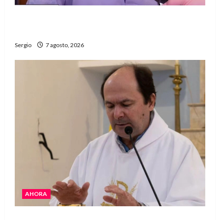
Héctor Cusit: La realidad es insoslayable
“Estamos muy lejos de este Gobierno”
Sergio
7 agosto, 2026
AHORA
San Cayetano: el Padre Walter Veníca pidió