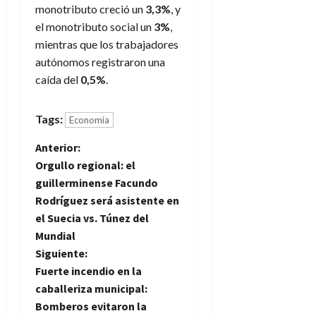
monotributo creció un
3,3%
, y
el monotributo social un
3%
,
mientras que los trabajadores
autónomos registraron una
caída del
0,5%
.
Tags:
Economia
N
Anterior:
Orgullo regional: el
a
guillerminense Facundo
Rodríguez será asistente en
v
el Suecia vs. Túnez del
e
Mundial
Siguiente:
g
Fuerte incendio en la
caballeriza municipal:
a
Bomberos evitaron la