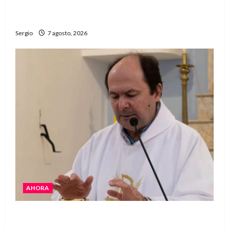
Héctor Cusit: La realidad es insoslayable
“Estamos muy lejos de este Gobierno”
Sergio
7 agosto, 2026
AHORA
San Cayetano: el Padre Walter Veníca pidió
unidad, trabajo y creatividad frente a las