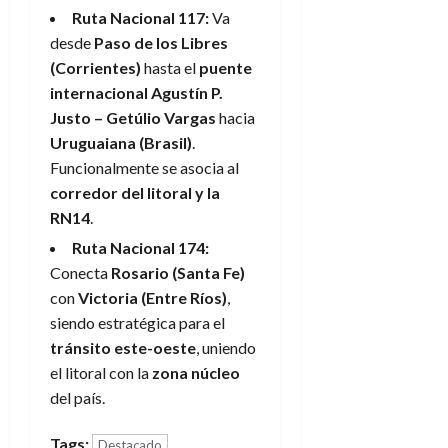
Ruta Nacional 117:
Va
desde
Paso de los Libres
(Corrientes)
hasta el
puente
internacional Agustín P.
Justo – Getúlio Vargas
hacia
Uruguaiana (Brasil)
.
Funcionalmente se asocia al
corredor del litoral y la
RN14
.
Ruta Nacional 174:
Conecta
Rosario (Santa Fe)
con
Victoria (Entre Ríos)
,
siendo estratégica para el
tránsito este-oeste
, uniendo
el litoral con la
zona núcleo
del país.
Tags:
Destacado