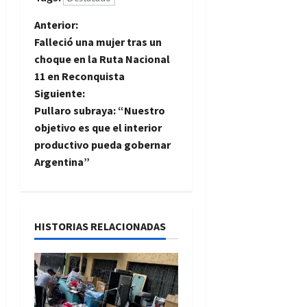
N
Anterior:
Falleció una mujer tras un
a
choque en la Ruta Nacional
11 en Reconquista
v
Siguiente:
e
Pullaro subraya: “Nuestro
objetivo es que el interior
g
productivo pueda gobernar
Argentina”
a
c
i
HISTORIAS RELACIONADAS
ó
n