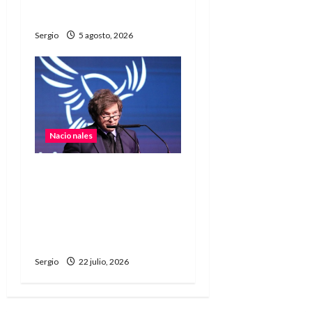
rebrotes
Sergio
5 agosto, 2026
Nacionales
Javier Milei salió al cruce
de las críticas contra
Argentina durante el
Mundial y defendió al
país
Sergio
22 julio, 2026