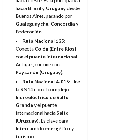
hacia el este. Es la principal vía
hacia
Brasil y Uruguay
desde
Buenos Aires, pasando por
Gualeguaychú, Concordia y
Federación
.
Ruta Nacional 135:
Conecta
Colón (Entre Ríos)
con el
puente internacional
Artigas
, que une con
Paysandú (Uruguay)
.
Ruta Nacional A-015:
Une
la RN14 con el
complejo
hidroeléctrico de Salto
Grande
y el puente
internacional hacia
Salto
(Uruguay)
. Es clave para
intercambio energético y
turismo
.