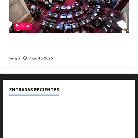
Politica
El Senado aprobó la ley de inviolabilidad de la
propiedad privada y pasa a Diputados
Sergio
7 agosto, 2026
ENTRADAS RECIENTES
El Club La Vertiente prepara su última raviolada del
año con una gran noche de sabores y música
Héctor Cusit: La realidad es insoslayable “Estamos
muy lejos de este Gobierno”