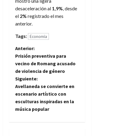
mostró una ligera
desaceleración al
1,9%
, desde
el
2%
registrado el mes
anterior.
Tags:
Economia
N
Anterior:
Prisión preventiva para
a
vecino de Romang acusado
de violencia de género
v
Siguiente:
e
Avellaneda se convierte en
escenario artístico con
g
esculturas inspiradas en la
música popular
a
c