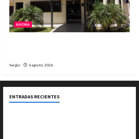
AHORA
La Cooperativa de Avellaneda trabaja para
restablecer totalmente el servicio eléctrico
tras el temporal
Sergio
6 agosto, 2026
ENTRADAS RECIENTES
Una familia de barrio Martín Fierro sufrió la voladura
total del techo de su vivienda tras el fuerte viento
El temporal causó daños en un galpón de grandes