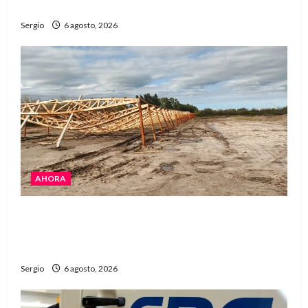
fuerte viento
Sergio
6 agosto, 2026
AHORA
El temporal causó daños en un galpón de
grandes dimensiones en la zona rural de
Avellaneda
Sergio
6 agosto, 2026