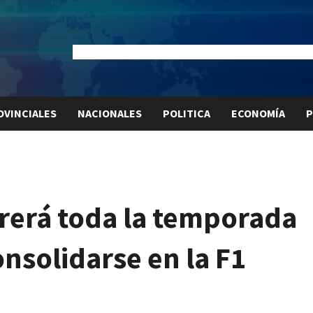
Dólar Oficial:
$1520
Dólar Blue:
$1525
Dólar MEP:
$15
OVINCIALES
NACIONALES
POLITICA
ECONOMÍA
P
rerá toda la temporada
onsolidarse en la F1