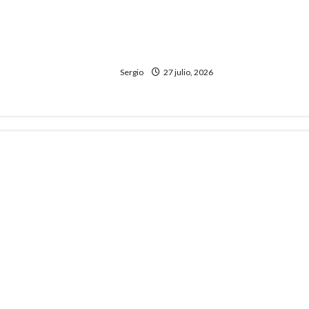
Reconquista fue sede de un
exitoso Torneo Infanto Juvenil
de Ajedrez con participación
regional
Sergio
27 julio, 2026