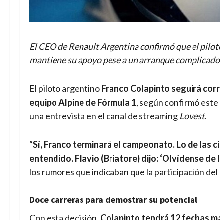
El CEO de Renault Argentina confirmó que el piloto
mantiene su apoyo pese a un arranque complicado
El piloto argentino
Franco Colapinto seguirá corr
equipo Alpine de Fórmula 1
, según confirmó este
una entrevista en el canal de streaming
Lovest
.
“
Sí, Franco terminará el campeonato. Lo de las 
entendido. Flavio (Briatore) dijo: ‘Olvídense de l
los rumores que indicaban que la participación del
Doce carreras para demostrar su potencial
Con esta decisión,
Colapinto tendrá 12 fechas má