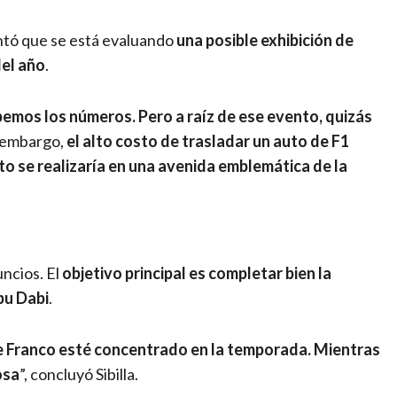
antó que se está evaluando
una posible exhibición de
del año
.
mos los números. Pero a raíz de ese evento, quizás
n embargo,
el alto costo de trasladar un auto de F1
to se realizaría en una avenida emblemática de la
uncios. El
objetivo principal es completar bien la
bu Dabi
.
e Franco esté concentrado en la temporada. Mientras
osa
”, concluyó Sibilla.