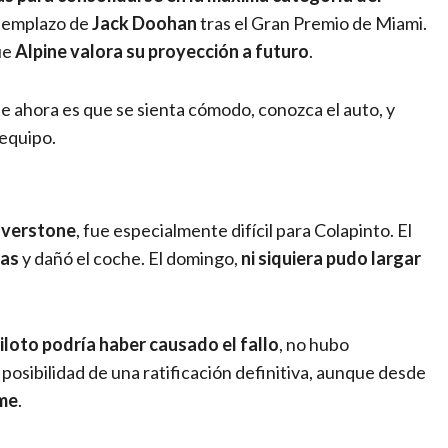
reemplazo de
Jack Doohan
tras el Gran Premio de Miami.
ue
Alpine valora su proyección a futuro
.
te ahora es que se sienta cómodo, conozca el auto, y
 equipo.
ilverstone
, fue especialmente difícil para Colapinto. El
cas
y dañó el coche. El domingo,
ni siquiera pudo largar
piloto podría haber causado el fallo
, no hubo
 posibilidad de una ratificación definitiva, aunque desde
rme
.