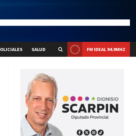
28.1
Liqui:
$1580.7
OLICIALES
SALUD
FM IDEAL 94.9MHZ