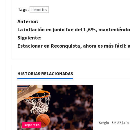
Tags:
deportes
N
Anterior:
La inflación en junio fue del 1,6%, manteniéndos
a
Siguiente:
v
Estacionar en Reconquista, ahora es más fácil: a
e
g
HISTORIAS RELACIONADAS
Deportes
a
Enzo Martíne
c
campeón inte
i
y llevó a Rec
alto
ó
Sergio
27 julio
Deportes