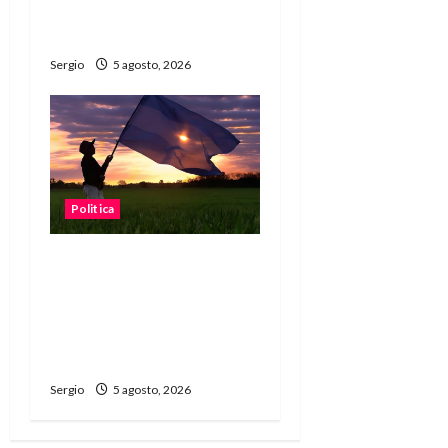
tomaba mate y usaba
celular
Sergio
5 agosto, 2026
Politica
“Está en juego el agua, la
tierra y la energía”:
fuerte reclamo contra la
reforma de la Ley de
Tierras
Sergio
5 agosto, 2026