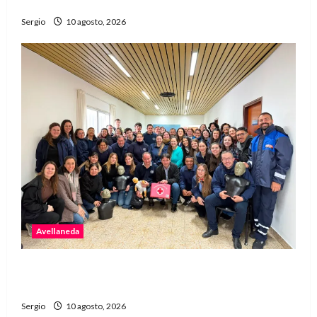
Niño
Sergio
10 agosto, 2026
Avellaneda
Personal de la Municipalidad de Avellaneda
recibió capacitación en RCP y primeros auxilios
Sergio
10 agosto, 2026