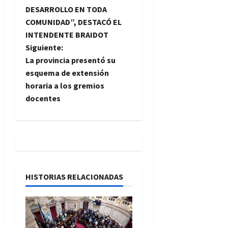
v
DESARROLLO EN TODA
e
COMUNIDAD”, DESTACÓ EL
INTENDENTE BRAIDOT
g
Siguiente:
La provincia presentó su
a
esquema de extensión
horaria a los gremios
c
docentes
i
ó
n
d
HISTORIAS RELACIONADAS
e
e