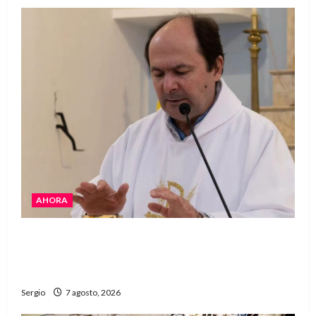
AHORA
San Cayetano: el Padre Walter Veníca pidió
unidad, trabajo y creatividad frente a las
dificultades
Sergio
7 agosto, 2026