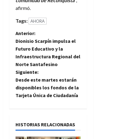
comunidad de Reconquista”
,
afirmó.
Tags:
AHORA
N
Anterior:
Dionisio Scarpín impulsa el
a
Futuro Educativo y la
Infraestructura Regional del
v
Norte Santafesino
e
Siguiente:
Desde este martes estarán
g
disponibles los fondos de la
Tarjeta Única de Ciudadanía
a
c
i
HISTORIAS RELACIONADAS