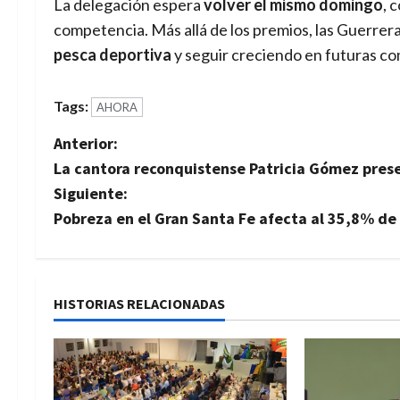
La delegación espera
volver el mismo domingo
, 
competencia. Más allá de los premios, las Guerrer
pesca deportiva
y seguir creciendo en futuras c
Tags:
AHORA
N
Anterior:
La cantora reconquistense Patricia Gómez prese
a
Siguiente:
v
Pobreza en el Gran Santa Fe afecta al 35,8% de 
e
g
HISTORIAS RELACIONADAS
a
c