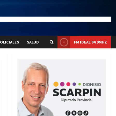
28.1
Liqui:
$1580.7
OLICIALES
SALUD
FM IDEAL 94.9MHZ