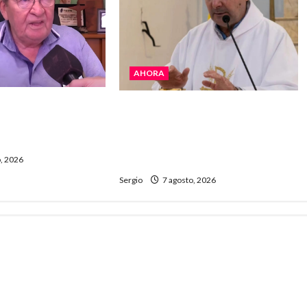
AHORA
 La realidad es
San Cayetano: el Padre Walter
 “Estamos muy
Veníca pidió unidad, trabajo y
e Gobierno”
creatividad frente a las
dificultades
, 2026
Sergio
7 agosto, 2026