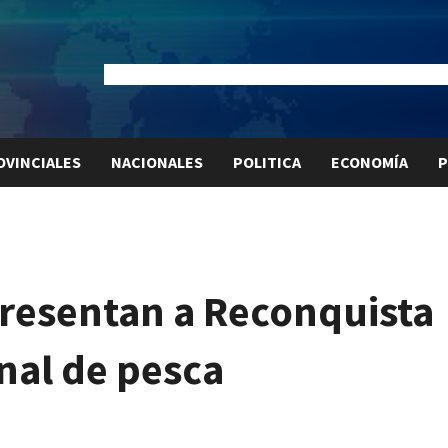
Dólar Oficial:
$1520
Dólar Blue:
$1525
Dólar MEP:
$15
OVINCIALES
NACIONALES
POLITICA
ECONOMÍA
P
presentan a Reconquista
nal de pesca